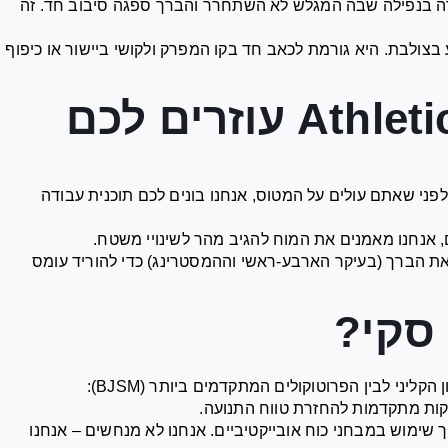
ה בנפילה שבה המגלש לא השתחרר והברך ספגה סיבוב חד. זה
צולבת. היא גורמת לכאב חד בקו המפרק ולקושי ביישור או כיפוף
איך אנחנו ב-Athleticlinic עוזרים לכם
פני שאתם עולים על המטוס, אנחנו בונים לכם תוכנית עבודה
 אנחנו מאמנים את המוח להגיב מהר לשינויי משטח.
ת הברך (בעיקר הארבע-ראשי וההמסטרינג) כדי להוריד עומס
סקי?
קליני לבין הפרוטוקולים המתקדמים ביותר (BJSM):
ות מתקדמות להחזרת טווח התנועה.
 שימוש במבחני כוח אובייקטיביים. אנחנו לא מנחשים – אנחנו