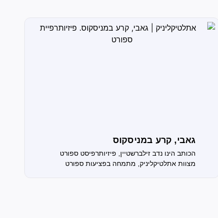
גאבי, קרע במניסקוס
הכותב הינו נדב זילברשטיין, פיזיותרפיסט ספורט
מצוות אתלטיקליניק, מתמחה בפציעות ספורט
וכאבים אורתופדיים. למי שלא זוכר, איי שם
בנובמבר 2023 גאבי, קשרה הצעיר של ברצלונה, קרע
את הצולבת והמיניסקוס החיצוני...