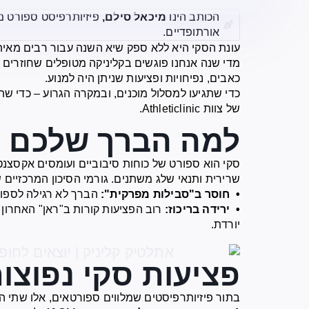
הכותב הינו
מיכאל סילם,
פיזיותרפיסט ספורט מ
אורתופדיים.
עונת הסקי היא ללא ספק שיא השנה עבור רבים מאית
מדי שנה אנחנו פוגשים בקליניקה מטופלים שחוזרים 
כאבים, נפיחויות ופציעות שניתן היה למנוע.
כדי שתגיעו למסלול מוכנים, ובמקרה הגרוע – כדי שתד
של צוות Athleticlinic.
למה הברך שלכם ב
סקי הוא ספורט של כוחות סיבוביים ועומסים אקסצנט
שרירית ותנאי שלג משתנים. גורמי הסיכון המרכזיים ש
• חוסר ב"סבילות מפרקית":
הברך לא רגילה לספוג זעזועים
• ירידה בריכוז:
רוב הפציעות קורות ב"ראן" האחרון
יורדת.
פציעות סקי נפוצו
בתור פיזיותרפיסטים שמלווים ספורטאים, אלו שתי ה