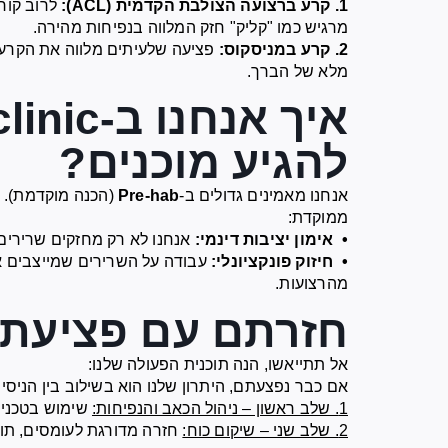
1. קרע ברצועה הצולבת הקדמית (ACL):
לרוב קור
מרגיש כמו "קליק" חזק המלווה בנפיחות מהירה.
2. קרע במניסקוס:
פציעה שלעיתים מלווה את הקרע ב
מלא של הברך.
להגיע מוכנים?
אנחנו מאמינים גדולים ב-
Pre-hab
(הכנה מוקדמת). ל
ממוקדת:
• אימון יציבות דינמי:
אנחנו לא רק מחזקים שרירים,
• חיזוק פונקציונלי:
עבודה על השרירים שמייצבים א
מהרצועות.
חזרתם עם פציעת 
אל תתייאשו, הנה תוכנית הפעולה שלנו:
אם כבר נפצעתם, היתרון שלנו הוא בשילוב בין הניסיון ה
1. שלב ראשון – ניהול הכאב והנפיחות:
שימוש בטכניק
2. שלב שני – שיקום כוח:
חזרה מדורגת לעומסים, תוך