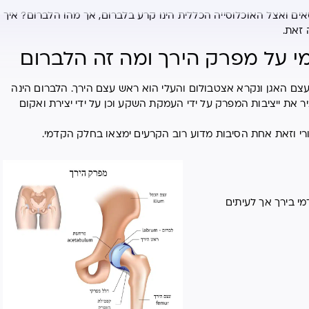
ים ואצל האוכלוסייה הכללית הינו קרע בלברום, אך מהו הלברום? איך
 זאת.
י על מפרק הירך ומה זה הלברום
צם האגן ונקרא אצטבולום והעלי הוא ראש עצם הירך. הלברום הינה
ת ייציבות המפרק על ידי העמקת השקע וכן על ידי יצירת ואקום
י וזאת אחת הסיבות מדוע רוב הקרעים ימצאו בחלק הקדמי.
י בירך אך לעיתים