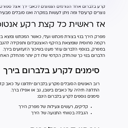
קרע בלברום אחד הגורמים הנפוצים לכאבי ירך אצל ספורטא
נוצרים קרעים? ומה ניתן לעשות במקרה ואנו סובלים מבעיה
אז ראשית כל קצת רקע אנטומ
מפרק הירך בנוי בצורת מכתש ועלי, כאשר המכתש נמצא בע
רקמה סחוסית שנמצאת בהיקף האצטבלום ותפקידה להגביר א
במפרק, בנוסף הלברום עוזר מעט בשיכוך הזעזועים בירך.
הלברום בנוי כך שהחלק הקדמי שלו דק יותר מהחלק האחור
סימנים לקרע בלברום בירך
רוב האנשים הסובלים מקרע בלברום יתלוננו על כאב קדמ
התלונה תיהיה על כאבים בישבן, גב או אפילו ברך.
סימנים נוספים לקרע בלברום הינם:
קליקים, רעשים ונעילות של מפרק הירך
הגבלה בטווחי התנועה של הירך