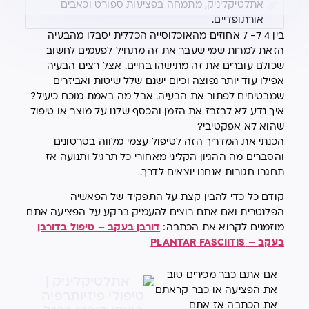
אתלטיקליניק, מתמחה בפציעות ספורט וכאבים
אורתופדיים.
בין 4 ל- 7 אחוזים מהאוכלוסייה הכללית יסבלו מהבעיה
הזאת למרות שמי שעבר את זה מתחיל לפעמים לחשוב
שכולם עוברים את זה מתישהו בחיים. אצל רצים הבעיה
אפילו עוד יותר נפוצה וכיום ישנם שלל שיטות ואביזרים
שמבטיחים לפתור את הבעיה. אבל מה באמת מוכח כיעיל?
איך נדע לא לבזבז את הזמן והכסף שלנו על מוצר או טיפול
שהוא לא אפקטיבי?
הכנתי את המדריך הזה לטיפול עצמי מלווה בסרטונים
והסברים מה ההגיון הקליני מאחורי כל תרגיל ותנועה אז
תחגרו חגורות אנחנו יוצאים לדרך.
קודם כל כדי להבין קצת על התפקיד של הפאשיה
הפלנטרית ואם אתם רוצים להעמיק ברקע על הפציעה אתם
מוזמנים לקרוא את הכתבה:
דורבן בעקב – טיפול בדורבן
בעקב – PLANTAR FASCIITIS
אם אתם כבר מכירים טוב
את הפציעה או כבר קראתם
את הכתבה אז אתם