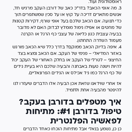
ראומטולוגית ועוד.
3. מה אופי הכאב? בדר״כ כאב של דורבן העקב מרגיש חד,
אנשים מתארים דריכה על קוץ או על סכין שמשתפרים תוך
כדי תנועה. אם הכאב שלכם בעל אופי שורף, דקירות קטנות
של מחטים או אפילו נימול מומלץ לבדוק האם לא מדובר
בבעיה עצבית כגון כליאה של עצבי כף הרגל או הקרנה
מעמוד השדרה התחתון.
4. איפה בדיוק הכאב ממוקם? בדרך כלל שיא הכאב מורגש
באזור המדיאלי – פנימי של העקב. אם הכאב נמצא בצד
החיצוני – לטרלי של העקב או בחלק האחורי של העקב יכול
להיות וישנה טעות באבחנה והבעיה שלכם היא בעיית גידים
של כף הרגל כמו גיד אכילס או הגידים הפרונאליים.
אז אחרי שוידאנו שזאת אכן הבעיה אלו הדברים שיעזרו לנו
להיפטר מהבעיה אחת ולתמיד.
איך מטפלים בדורבן בעקב?
טיפול בדורבן #1: מתיחות
לפאשיה הפלנטרית
כן כן, נשמע בנאלי אבל מתיחות הוכחו כאחד הדברים