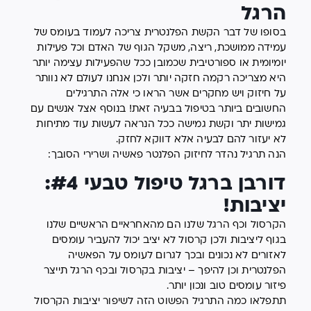
הרגל
בסופו של דבר הקשת הפלנטרית צריכה לעמוד בעומס של
עמידה ממושכת, ריצה, משקל הגוף של האדם וכל פעילות
יומיומית או ספורטיבית שכמובן ככל שהפעילות עצימה יותר
היא מצריכה רקמה חזקה יותר ולכן אנחנו לעולם לא נוותר
על חיזוק ויש מחקרים אשר הראו כי אלה התרגילים
החשובים ביותר בטיפול בבעיה זאת! בנוסף אצל אנשים עם
גמישות יתר וקשת גמישה ככל הנראה לעשות עוד מתיחות
לא יעזור להם לבעיה אלא דווקא לחזק.
הנה תרגיל נהדר לחיזוק הפלנטר פאשיה ושרירי הסובך:
דורבן ברגל טיפול טבעי #4:
יציבות!
הקרסול וכף הרגל שלנו הם מהאחראיים הראשיים שלנו
בגוף ליציבות ולכן קרסול לא יציב יכול להעביר עומסים
לאזורים לא נכונים ובכך לגרום לעומס על הפאשיה
הפלנטרית וכן להיפך – יציבות בקרסול ובכף הרגל תייצר
פיזור עומסים טוב ונכון יותר.
תתפלאו כמה התרגיל הפשוט הזה לשיפור יציבות הקרסול