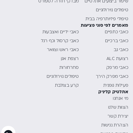
שיפור ביצועים אתלטיים
מבדקי חזרה לספורט
טיפולים נוירולוגיים
טיפולי פיזיותרפיה בבית
מאמרים לפי סוגי פציעות
כאבי כתפיים
כאבי ידיים ואצבעות
כאבי ברכיים
כאבי קרסול וכף רגל
כאבי גב
כאבי ראש וצוואר
רצועת ALC
רצפת אגן
כאבי מרפק
סחרחורות
כאבי מפרק הירך
טיפולים נוירולוגיים
פעילות גופנית
קרע בצולבת
אתלטיק קליניק
מי אנחנו
הצוות שלנו
יצירת קשר
הצהרת נגישות