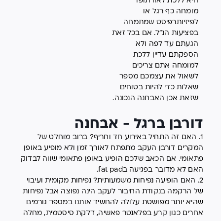
היא ללכת לאורתופד
מומחה כף רגל או
לפיזיותרפיסט שמתמחה
בפציעות הנ״ל. אם בכל זאת
הגעתם עד לפה ולא
הספקתם עדיין ללכת
למומחה אתם צריכים
לשאול את עצמכם מספר
שאלות כדי להיות בטוחים
שזאת אכן האבחנה הנכונה.
דורבן ברגל - אבחנה
1. האם זה התחיל באירוע חד וחריף? ברוב מוחלט של
המקרים דורבן העקב מתפתח לאורך זמן ולא מופיע באופן
פתאומי. אם הכאב שלכם הופיע באופן פתאומי שווה לבדוק
האם לא מדובר בפגיעה בfat pad.
2. האם הופיעה נפיחות משמעותית? נפיחות מקומית ועיבוי
של הרקמה בנקודת החיבור לעקב הינה נפוצה אבל נפיחות
שהיא יותר מפושטת עלולה להחשיד אותנו במספר גורמים
אחרים כגון קרע בפלאנטר פאשיה, דלקת סיסטמית, מחלה