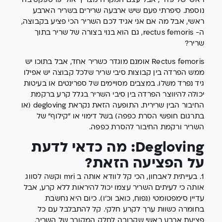
ראשי של פדרי, אבל עצם המקרה מצריך אולי פרספקטיבה
נוספת. סיפרתי פעם שיש ארבעה שרירים בשריר הארבע
ראשי, אבל מה אם אני אגיד לכם השריר הכי פציע בקבוצה,
ה- rectus femoris, גם הוא בנוי בצורה של שריר בתוך
שריר?
Rectus femoris אומנם מוגדר כשריר אחד, אבל בתוכו יש
ממש הפרדה בין קבוצות סיבי שריר שלכל קבוצה יש אפילו
גיד נפרד משלו. במצבים מסויימים של ספרינטים או בעיטות
יכולה להיווצר הפרדה בין סיבי השריר בגלל קרע ברקמת
החיבור הבין שרירית. התופעה הזאת נקראת degloving (או
בתרגום חופשי הסרת כפפה) בשל דימוי או "קילוף" של
השריר ורקמת החיבור להסרת כפפה.
Degloving: מה כדאי לדעת
על הפציעה הזאת?
1. בעייתית לאבחון, הכי קל לוודא אותה ב mri וקשה לסווג
אותה כי לעיתים השריר עצמו יכול להיראות ללא קרע, אבל
עדיין סימפטומטי (נפוח, כואב וכ'ו). כיום היא נחשבת
בחומרה כשוות ערך לקרע חלקי. קל להתבלבל עם כל
פציעת ארבע ראשי שקרובה לחלק המקורב של השריר.