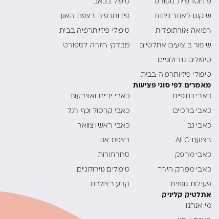
פיזיוטרפיית ספורט
טיפול בכאב
שיקום לאחר ניתוח
פיזיותרפיה רצפת האגן
רפואה אורתופדית
טיפולי פיזיותרפיה בבית
שיפור ביצועים אתלטיים
מבדקי חזרה לספורט
טיפולים נוירולוגיים
טיפולי פיזיותרפיה בבית
מאמרים לפי סוגי פציעות
כאבי כתפיים
כאבי ידיים ואצבעות
כאבי ברכיים
כאבי קרסול וכף רגל
כאבי גב
כאבי ראש וצוואר
רצועת ALC
רצפת אגן
כאבי מרפק
סחרחורות
כאבי מפרק הירך
טיפולים נוירולוגיים
פעילות גופנית
קרע בצולבת
אתלטיק קליניק
מי אנחנו