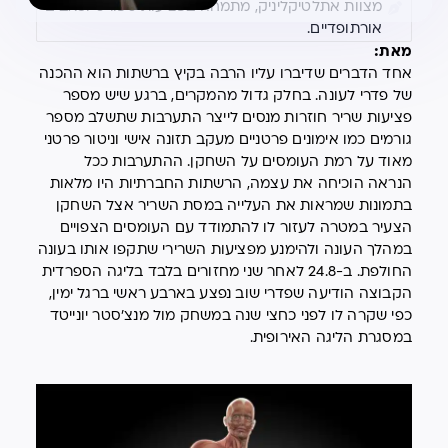
מצוות אתלטיקליניק, מתמחה בפציעות ספורט וכאבים
אורתופדיים.
מאת:
אחד הדברים שדיברו עליו הרבה בקיץ ברשתות הוא ההכנה
של פדרי לעונה. בחלק גדול מהמקרים, ברגע שיש מספר
פציעות שריר חוזרות מנסים לייצר התערבות שתשלב מספר
גורמים כמו אימונים פרטניים מעקב תזונה אישי וניטור פרטני
מאוד על רמת העומסים על השחקן. ההתערבות ככל
הנראה הוכיחה את עצמה, הרשתות החברתיות היו מלאות
בתמונות שמראות את העלייה במסת השריר אצל השחקן
הצעיר במטרה לעזור לו להתמודד עם העומסים הצפויים
במהלך העונה ולהימנע מפציעות השרירי שתקפו אותו בעונה
החולפת. ב-24.8 לאחר שני מחזורים בלבד בליגה הספרדית
הקבוצה הודיעה שפדרי שוב נפצע בארבע ראשי ברגל ימין,
כפי שקרה לו לפני כחצי שנה במשחק מול מנצ'סטר יונייטד
במסגרת הליגה האירופית.