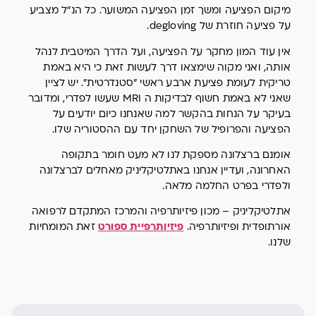
מיקום הפציעה ומשך זמן הפציעה המשוער. כל הנ"ל מצביע
על פציעה חוזרת של degloving.
אין עוד המון מחקר על הפציעה, ועל הדרך המיטבית לנהל
אותה, ואני מקוה שימצאו דרך לעשות זאת כי היא באמת
טריקית לעומת פציעת ארבע ראשי "סטנדרטית". יש לציין
שאני לא באמת חשוף לבדיקות ה MRI שעשו לפדרי, ומדובר
בעיקר על הנחות בהקשר למה שאנחנו כיום יודעים על
הפציעה והפרופיל של השחקן יחד עם ההסטוריה שלו.
אומנם ברצלונה מספקת לנו לא מעט חומר בתקופה
האחרונה, ועדיין אנחנו באתלטיקליניק מאחלים לברצלונה
ולפדרי בפרט החלמה מלאה.
אתלטיקליניק – מכון פיזיותרפיה והמרכז המתקדם לרפואה
אורתופדית ופיזיותרפיה.
פיזיותרפיית ספורט
זאת המומחיות
שלנו.