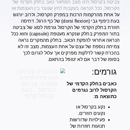
צביטה בקרסול הינו מצב המתאר כאב בחלק הקדמי של
הקרסול, ככל הנראה בעקבות לחץ שנוצר בין העצמות או
על אחת מהרקמות הרכות במפרק הקרסול, ולרוב יורגש
בעת כיפוף גבי (dorsi flexion) של כף הרגל. דחיסה
חוזרת בחלק הקדמי של הקרסול גורמת לסוג של צביטה
בתור המפרק בחלק שנקרא מעטפת (capsule) והוא ככל
הנראה אחראי להפקת הכאב. בחלק מהמקרים נראה
צמיחה נוספת של עצם על אחת העצמות, מצב זה לא
בהכרח קשור לדלקות מפרקים אך עלול לגרום לכך
בסופו של דבר אם לא יטופל בהתאם.
גורמים:
כאבים בחלק הקדמי של
הקרסול לרוב נגרמים
כתוצאה מ:
נקע בקרסול או
נקעים חוזרים.
פעילויות שדורשות
תנועות חוזרות של