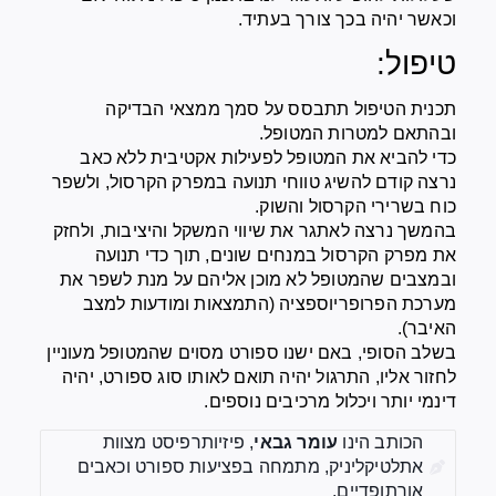
וכאשר יהיה בכך צורך בעתיד.
טיפול:
תכנית הטיפול תתבסס על סמך ממצאי הבדיקה
ובהתאם למטרות המטופל.
כדי להביא את המטופל לפעילות אקטיבית ללא כאב
נרצה קודם להשיג טווחי תנועה במפרק הקרסול, ולשפר
כוח בשרירי הקרסול והשוק.
בהמשך נרצה לאתגר את שיווי המשקל והיציבות, ולחזק
את מפרק הקרסול במנחים שונים, תוך כדי תנועה
ובמצבים שהמטופל לא מוכן אליהם על מנת לשפר את
מערכת הפרופריוספציה (התמצאות ומודעות למצב
האיבר).
בשלב הסופי, באם ישנו ספורט מסוים שהמטופל מעוניין
לחזור אליו, התרגול יהיה תואם לאותו סוג ספורט, יהיה
דינמי יותר ויכלול מרכיבים נוספים.
הכותב הינו
עומר גבאי
, פיזיותרפיסט מצוות
אתלטיקליניק, מתמחה בפציעות ספורט וכאבים
אורתופדיים.