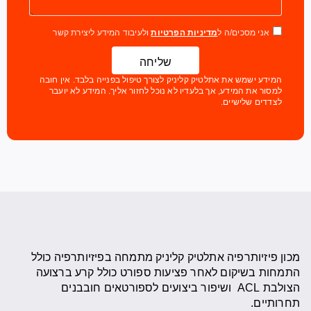
אני מסכים/ה ל
מדיניות הפרטיות
ולעיבוד המידע ליצירת קשר
שליחה
המידע ישמש את אתלטיק קליניק לצורך טיפול בפנייה בלבד. אין חובה
למסור את המידע, אך בלעדיו לא נוכל לחזור אליך. המידע לא יועבר
לצדדים שלישיים.
מכון פיזיותרפיה אתלטיק קליניק מתמחה בפיזיותרפיה כולל
התמחות בשיקום לאחר פציעות ספורט כולל קרע ברצועה
הצולבת ACL ושיפור ביצועים לספורטאים חובבנים
תחרותיים.