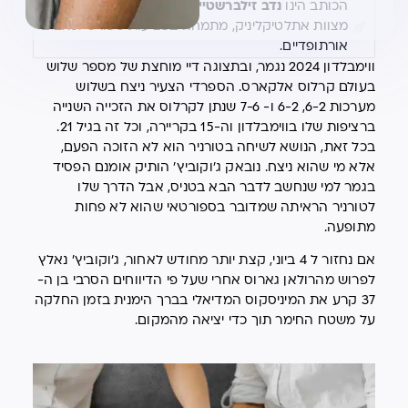
הכותב הינו
נדב זילברשטיין,
פיזיותרפיסט ספורט
מצוות אתלטיקליניק, מתמחה בפציעות ספורט וכאבים
אורתופדיים.
ווימבלדון 2024 נגמר, ובתצוגה דיי מוחצת של מספר שלוש
בעולם קרלוס אלקארס. הספרדי הצעיר ניצח בשלוש
מערכות 6-2, 6-2 ו- 7-6 שנתן לקרלוס את הזכייה השנייה
ברציפות שלו בווימבלדון וה-15 בקריירה, וכל זה בגיל 21.
בכל זאת, הנושא לשיחה בטורניר הוא לא הזוכה הפעם,
אלא מי שהוא ניצח. נובאק ג'וקוביץ' הותיק אומנם הפסיד
בגמר למי שנחשב לדבר הבא בטניס, אבל הדרך שלו
לטורניר הראיתה שמדובר בספורטאי שהוא לא פחות
מתופעה.
אם נחזור ל 4 ביוני, קצת יותר מחודש לאחור, ג'וקוביץ' נאלץ
לפרוש מהרולאן גארוס אחרי שעל פי הדיווחים הסרבי בן ה-
37 קרע את המיניסקוס המדיאלי בברך הימנית בזמן החלקה
על משטח החימר תוך כדי יציאה מהמקום.