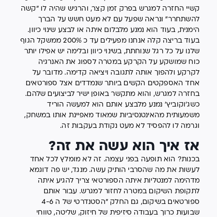
קשיי החזרה למגרש בפרק זמן קצר, והרגיש שהיה לו "קשה
להשתחרר" ונראה שפעל עם לא מעט חשש על הברך
הימנית, בעוד הוא נמנע מלבלום איתה או לבצע שינוי כיוון.
בעוד בריצה קלה אנחנו מפעילים עד כ 200% ממשקל הגוף
שלנו על כל רגל שנוחתת, בשינוי כיוון ובלימה יש אפילו יותר
כוח שמושקע על הקרקע במטרה לספוג את האנרגיה
לקרקע ולהפוך אותה לתגובה ויציאה קדימה. מדובר על
אחד האספקטים הקשים ביותר שנמדדים אצל ספורטאים
בחזרה למגרש, והוא מתקשר באופן ישיר לביצועים שלהם.
כשג'וקוביץ' נמנע מלבצע אותם הוא למעשה הוריד
משמעותית מהאינטנסיביות שמאוד מאפיינת אותו במשחק,
וגרמה לו להפסיד לא מעט נקודת בעקבות זה.
אז איך הוא עשה את זה?
בכנות? הוא תופעה בפני עצמה. זה לא מומלץ לכל אחד
לעשות את מה שהסרבי הותיק עשה. מנגד, יש פה דוגמא
מדהימה למנטליות איתה הספורטאי צריך להגיע איתה
לתקופת השיקום במטרה לחזור למגרש. עבור אותם
ספורטאים בשיקום, גם החלק "הסטנדרטי של ה 4-6
שבועות כרוך בעבודה סיזיפית של חיזוק, שליטה, טווחי