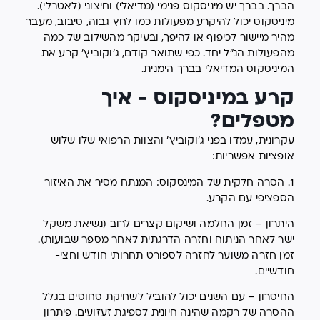
הברך. בברך יש מיניסקוס פנימי (מדיאלי) וחיצוני (לאטרלי).
מיניסקוס יכול להיקרע מפעולות כמו לחץ גבוה, סיבוב, מעבר
מהיר מיישור לכיפוף או להיפך, ובעיקר מהשילוב של כמה
מהפעולות הנ"ל יחד. כפי שתואר קודם, ג'וקוביץ' קרע את
המיניסקוס המדיאלי בברך הימנית.
קרע במיניסקוס - איך
מטפלים?
עקרונית, עמדו בפני ג'וקוביץ' והצוות הרפואי שלו שלוש
אופציות אפשריות:
1. הסרה חלקית של המינסקוס: המנתח מסיר את האיזור
הספציפי עם הקרע.
היתרון – זמן החלמה ושיקום קצרים לרוב (נשיאת משקל
ישר לאחר הניתוח וחזרה הדרגתית לאחר מספר שבועות).
זמן חזרה משוער לחזרה לספורט תחרותי חודש וחצי-
חודשיים.
החיסרון – עם השנים יכול להוביל לשחיקת סחוסים בגלל
ההסרה של רקמה שהינה חיונית לספיגת זעזועים. פיתרון