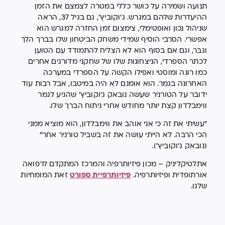
תנועה ושמירה על כושר כללי במטרה לצמצם את הזמן
ההיעדרות שלהם במגרש. ג'וקוביץ', גם בגיל 37, הראה
שניהול נכון ואופטימלי, צימצום זמן החזרה למגרש הוא
אפשרי. הסרבי הוסיף שמידי משחק הביטחון שלו בברך הלך
וגבר, וגם אם בסוף הוא לא הצליח להתמודד עם הטוען
לכתר הספרדי, הניצחונות שלו של שחקני מדורגים אחרים
כמו רונה ומוסטי ואפילו הקשה על הספרדי במערכה
האחרונה בגמר. הוא אומנם לא היה במיטבו, אבל רבות עוד
ידובר על הטורניר שעשה נובאק ג'וקוביץ' שהגיע לגמר
ווימבלדון קצת יותר מחודש אחרי ניתוח הברך שלו.
"עשיתי את זה כי אני אוהב את ווימבלדון, הוא מוציא ממני
הכי הרבה. לא הייתי עושה את זה בשביל טורניר אחר"
(נובאק ג'וקוביץ').
אתלטיקליניק – מכון פיזיותרפיה והמרכז המתקדם לרפואה
אורתופדית ופיזיותרפיה.
פיזיותרפיית ספורט
זאת המומחיות
שלנו.