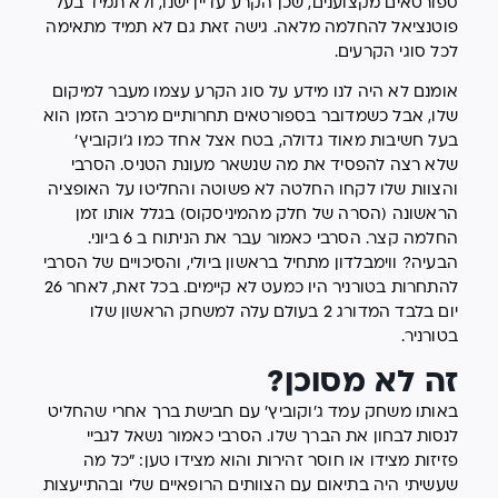
ספורטאים מקצוענים, שכן הקרע עדיין ישנו, ולא תמיד בעל
פוטנציאל להחלמה מלאה. גישה זאת גם לא תמיד מתאימה
לכל סוגי הקרעים.
אומנם לא היה לנו מידע על סוג הקרע עצמו מעבר למיקום
שלו, אבל כשמדובר בספורטאים תחרותיים מרכיב הזמן הוא
בעל חשיבות מאוד גדולה, בטח אצל אחד כמו ג'וקוביץ'
שלא רצה להפסיד את מה שנשאר מעונת הטניס. הסרבי
והצוות שלו לקחו החלטה לא פשוטה והחליטו על האופציה
הראשונה (הסרה של חלק מהמיניסקוס) בגלל אותו זמן
החלמה קצר. הסרבי כאמור עבר את הניתוח ב 6 ביוני.
הבעיה? ווימבלדון מתחיל בראשון ביולי, והסיכויים של הסרבי
להתחרות בטורניר היו כמעט לא קיימים. בכל זאת, לאחר 26
יום בלבד המדורג 2 בעולם עלה למשחק הראשון שלו
בטורניר.
זה לא מסוכן?
באותו משחק עמד ג'וקוביץ' עם חבישת ברך אחרי שהחליט
לנסות לבחון את הברך שלו. הסרבי כאמור נשאל לגביי
פזיזות מצידו או חוסר זהירות והוא מצידו טען: "כל מה
שעשיתי היה בתיאום עם הצוותים הרופאיים שלי ובהתייעצות