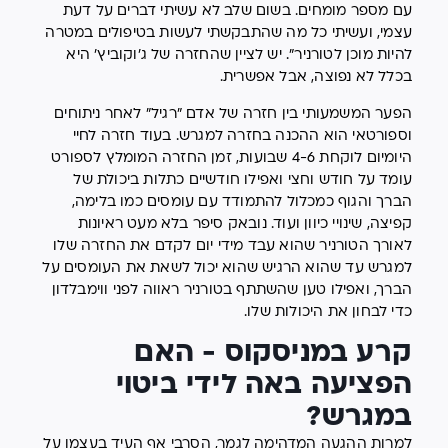
עם מספר מומחים. בשום שלב לא עשיתי דברים על דעת
עצמי, ועשיתי כל מה שהתבקשתי לעשות בטיפולים במטרה
להיות מוכן לטורניר". יש לציין שהחזרה של ג'וקוביץ' היא
בכלל לא נפוצה, אבל אפשרית.
הפער המשמעותי בין חזרה של אדם "רגיל" לאחר ניתוחים
וספורטאי הוא ההכנה בחזרה למגרש. בעוד חזרה לחיי
היומיום לוקחת 4-6 שבועות, זמן החזרה המומלץ לספורט
עומד על חודש וחצי ואפילו חודשיים כתלות ביכולת של
הברך והגוף כמכלול להתמודד עם עומסים כמו בלימה,
קפיצה, שינויי כיוון ועוד. נובאק סיפר בלא מעט ראיונות
לאורך הטורניר שהוא עבד מידי יום לקדם את החזרה שלו
למגרש עד שהוא הרגיש שהוא יכול לשאת את העומסים על
הברך, ואפילו טען שהשתתף בטורניר ראווה לפני ווימבלדון
כדי לבחון את היכולות שלו.
קרע במניסקוס - האם
הפציעה באה לידי ביטוי
במגרש?
למרות ההגעה המדהימה לגמר, הסרבי אף העיד בעצמו על