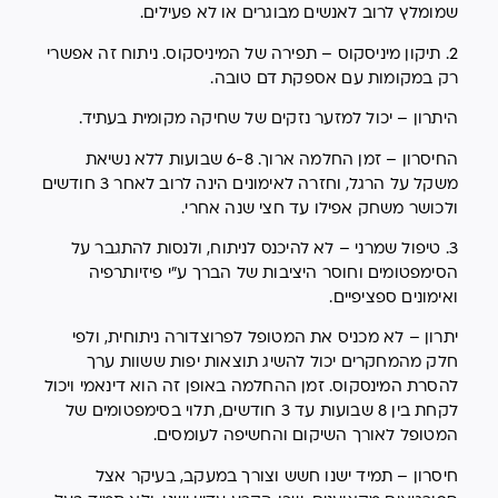
שמומלץ לרוב לאנשים מבוגרים או לא פעילים.
2. תיקון מיניסקוס – תפירה של המיניסקוס. ניתוח זה אפשרי
רק במקומות עם אספקת דם טובה.
היתרון – יכול למזער נזקים של שחיקה מקומית בעתיד.
החיסרון – זמן החלמה ארוך. 6-8 שבועות ללא נשיאת
משקל על הרגל, וחזרה לאימונים הינה לרוב לאחר 3 חודשים
ולכושר משחק אפילו עד חצי שנה אחרי.
3. טיפול שמרני – לא להיכנס לניתוח, ולנסות להתגבר על
הסימפטומים וחוסר היציבות של הברך ע"י פיזיותרפיה
ואימונים ספציפיים.
יתרון – לא מכניס את המטופל לפרוצדורה ניתוחית, ולפי
חלק מהמחקרים יכול להשיג תוצאות יפות ששוות ערך
להסרת המינסקוס. זמן ההחלמה באופן זה הוא דינאמי ויכול
לקחת בין 8 שבועות עד 3 חודשים, תלוי בסימפטומים של
המטופל לאורך השיקום והחשיפה לעומסים.
חיסרון – תמיד ישנו חשש וצורך במעקב, בעיקר אצל