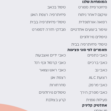
המומחיות שלנו
פיזיוטרפיית ספורט
טיפול בכאב
שיקום לאחר ניתוח
פיזיותרפיה רצפת האגן
רפואה אורתופדית
טיפולי פיזיותרפיה בבית
שיפור ביצועים אתלטיים
מבדקי חזרה לספורט
טיפולים נוירולוגיים
טיפולי פיזיותרפיה בבית
מאמרים לפי סוגי פציעות
כאבי כתפיים
כאבי ידיים ואצבעות
כאבי ברכיים
כאבי קרסול וכף רגל
כאבי גב
כאבי ראש וצוואר
רצועת ALC
רצפת אגן
כאבי מרפק
סחרחורות
כאבי מפרק הירך
טיפולים נוירולוגיים
פעילות גופנית
קרע בצולבת
אתלטיק קליניק