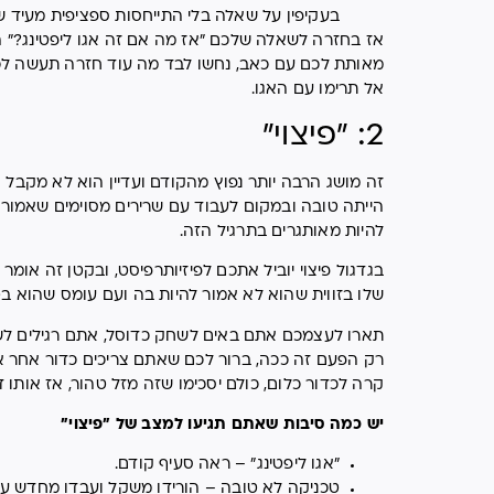
בעקיפין על שאלה בלי התייחסות ספציפית מעיד 
אז בחזרה לשאלה שלכם "אז מה אם זה אגו ליפטינג?" ה
מאותת לכם עם כאב, נחשו לבד מה עוד חזרה תעשה לכ
אל תרימו עם האגו.
2: "פיצוי"
זה מושג הרבה יותר נפוץ מהקודם ועדיין הוא לא מקבל
הייתה טובה ובמקום לעבוד עם שרירים מסוימים שאמורי
להיות מאותגרים בתרגיל הזה.
בגדגול פיצוי יוביל אתכם לפיזיותרפיסט, ובקטן זה או
שלו בזווית שהוא לא אמור להיות בה ועם עומס שהוא בט
תארו לעצמכם אתם באים לשחק כדוסל, אתם רגילים לשח
רק הפעם זה ככה, ברור לכם שאתם צריכים כדור אחר או
קרה לכדור כלום, כולם יסכימו שזה מזל טהור, אז אותו ד
יש כמה סיבות שאתם תגיעו למצב של "פיצוי"
"אגו ליפטינג" – ראה סעיף קודם.
טכניקה לא טובה – הורידו משקל ועבדו מחדש על