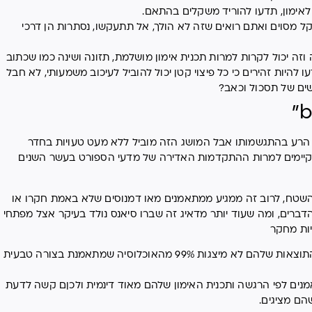
 לאימון, תדעו להוריד משקלים בהתאם.
 מסוים ואתם רואים שזה לא הולך, אל תתעקשו, נסתרות הן דרכי
זה יכול לקרות למרות תכנית אימון מושלמת, תזונה ושינה כמו שכתוב
 להיות זהירים כי כל פיצוי קטן יכול להוביל לעיכוב משמעותי, לא חבל
שים של תסכול וכאב?
 הרע בהתגשמותו אבל המושג הזה מוביל ללא מעט טעויות בחדר
ן קיימים למרות ההתקדמות האדירה של מדעי הספורט בעשר השנים
מהשטח, לרוב זה ממגיע ממתאמנים מאו דמנוסים שלא באמת חקרו או
רים, ומה שעוד יותר מדאיג זה שברו סיאנס נולד בעיקר אצל מפתחי
יות מחקר
עליהם כמעט כל דבר עובד בגלל בחומרים, ולכן התוצאות שלהם לא מיצגות 99% מהאוכלוסיה שמתאמנת בצורה טבעית
אמנים לפי הרגשה ותכנית האימון שלהם מאוד דינמית ולכןם קשה לדעת
ם מציגים.