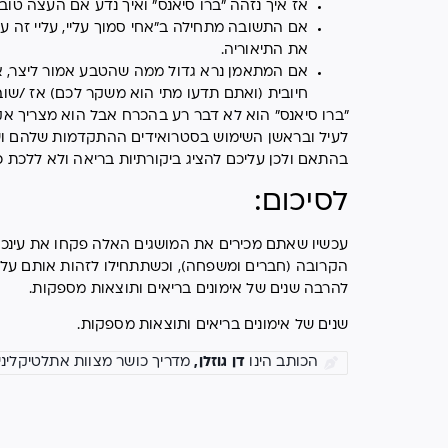
אז איך נזהה "ברו סיאנס" ואיך נדע אם העצה טובה
אם התשובה מתחילה ב"אחי סמוך עליי, עליי זה ע
את התיאוריה.
אם המתאמן נרא גדול ממה שהטבע אמור ליצר, 
חיובית (ואתם תדעו מתי הוא משקר לכם) אז /שוב
"ברו סיאנס" הוא לא דבר רע בהכרח אבל הוא מצריך אק
לעיל ובראשן השימוש בסטרואידים ההתקדמות שלהם ושל
בהתאם ולכן עליכם להציג ביקורתיות בריאה ולא ללכת 
לסיכום:
עכשיו שאתם מכירים את המושגים האלה פקחו את עינכם
הקרובה (חברים ומשפחה), וכשתתחילו לזהות אותם על 
להרבה שנים של אימונים בריאים ותוצאות מספקות.
שנים של אימונים בריאים ותוצאות מספקות.
הכותב הינו
דן גוזלן,
מדריך כושר מצוות אתלטיקליני