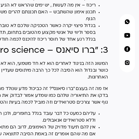
ריכוז – אין מה לעשות , יש ימים שהראש לא הגיע
תכנון אימון שהשתבש – האם תכננתם להרים משקל
הגוף.
בגדול פיצוי יקרה כאשר הטכניקה שלכם לא טובה ו
בספר וליווי של אנשי מקצוע מהטובים בתחום, תדעו
בגלל רגע אחד של חוסר ריכוז להיכנס לכמה חוד
3: "ברו סיאנס – bro science"
המשוג הזה בניגוד לאחרים הוא לא חד משמעי, הוא לא
כושר ובגדול הוא הסיבה לכל כך הרבה מיתוסים שעדיי
האחרונות.
אז מה זה בעצם "ברו סיאנס"? זה כביכול מדע שנולד 
בדקו את התיאוריה שלהם כמו שמדע אמור לבדוק את הדב
גוף אשר צורכים סטרואידים וזה מוביל לכמה בעיות והט
וללא סטרואידים אנאבולים.
אין להם תיעוד מדויק של האימונים, לרוב הם מת
אם מה שהם אומרים זה באמת הסיבה לתוצאה שה