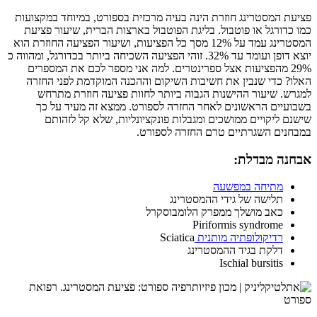
פציעת המסטרינג חוזרת הינה בעיה מרכזית בספורט, במיוחד במקצועות
כמו כדורגל או פוטבול. בליגת הפוטבול בארצות הברית, שיעור פציעת
המסטרינג עמד על 12% מסך כל הפציעות, ושיעור הפציעה החוזרת הוא
יוצא דופן ועומד עד 32%. זוהי הפציעה השכיחה ביותר בכדורגל, ומהווה כ
29% מהפציעות אצל ספרינטרים. למה אני מספר לכם את המספרים
האלו? כדי שנבין את חשיבות השיקום וההכנה המוקדמת לפני החזרה
למגרש. שיעור ההישנות הגבוה ביותר לחוות פציעה חוזרת מתרחש
בשבועיים הראשונים לאחר החזרה לספורט. ממצא זה מעיד על כך
שישנם ליקויים ממושכים ומגבלות פונקציונליות, שלא קל לזהותם
במבחנים השגרתיים טרם החזרה לספורט.
אבחנה מבדלת:
מתיחה במפשעה
תלישה של גידי ההמסטרינג
כאב מושלך ממפרק הלומבוסקרל
Piriformis syndrome
רדיקולופתיה מותנית
Sciatica
דלקת בגיד ההמסטרינג
Ischial bursitis