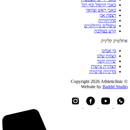
כאבי קרסול וכף רגל
כאבי ראש וצוואר
רצפת אגן
סחרחורות
טיפולים נוירולוגיים
קרע בצולבת
אתלטיק קליניק
מי אנחנו
הצוות שלנו
יצירת קשר
הצהרת נגישות
מדיניות פרטיות
© Copyright 2026 Athleticlinic
Website by
Baddd Studio