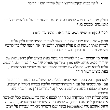
ליקוי בכוח ובקואורדינציה של שרירי האגן והליבה.
כחלק מהבדיקות שיש לבצע בעת פציעת המסטרינג עלינו להתייחס לעוד
אלמנטים ומבנים בגוף.
להלן 3 נקודות שיש לשים עליהן את הדגש בין היתר:
האגן –
האגן הינו מבנה שקרוב וקשור לשרירי ההמסטרינג ולכן עלינו
לבדוק אותו לעומק ואם עולה הצורך, "לשנות" את המנח שלו כדי להשיג
שליטה טובה יותר בירך ובשרירים בירך.
עזרה מ"חברים"
– כדי להוריד מהעומס בעת ביצוע חלק מהפעולות של
שרירי ההמסטרינג, ישנו צורך בשיתוף פעולה של שאר השרירים, לדוגמה:
עלינו לוודא שיש הפעלה של שרירי הישבן יחד עם שרירי ההמסטרינג,
בעת ביצוע יישור הירך.
לנוע נכון
– על הספורטאי להיות בעל יכולת לשלוט בתנועות הירך ויחד
עם זאת לשמור על עמוד השדרה/שרירי הליבה בצורה ניטרלית ויציבה,
היכולת לבצע תנועה מסוימת מבלי לקבל פיצוי מחלק אחר בגוף הינה
חשובה.
בהסתכלות יותר ממוקדת על הדרך לבצע אימון כך שנצמצם ככל האפשר
את הסיכון לפציעה חוזרת, יש לבצע חיזוק לשרירי ההמסטרינג, בדגש על
חיזוק אקסצנטרי (eccentric) במנח שבו השריר מוארך ועבודה על ייצוב