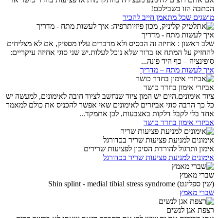
הכתבה הזו בשבילכם!
מושגים שכל מתאמן חייב להכיר
איך לעשות מתח - מדריך
שלב ראשון : אחיזה זה הבסיס ולא מדברים עליו מספיק, אם לא מצליחים
להחזיק על המתח אז ברור שלא נוכל לעלות.יש שני סוגי אחיזה עיקריים:
סופינציה – כף היד פונה...
איך לעשות מתח – מדריך
אביזרי אימון בחדר כושר
ציוד אימונים.היום יש המון ציוד שנחשב לציוד חובה לאימונים, למעשה יש
כל כך הרבה סוגי אביזרים לאימונים שאי אפשר להכניס את כולם למאמר
אחד בלי לקבל דלקות באצבעות, לכן אתמקד...
אביזרי אימון בחדר כושר
אימונים למניעת פציעות שריר בכדורגל
אימון ותרגול להורדת הסיכון לפציעות שרירים
אימונים למניעת פציעות שריר בכדורגל
שברי מאמץ
(שין ספלינט) Shin splint - medial tibial stress syndrome
שברי מאמץ
רצפת אגן לנשים