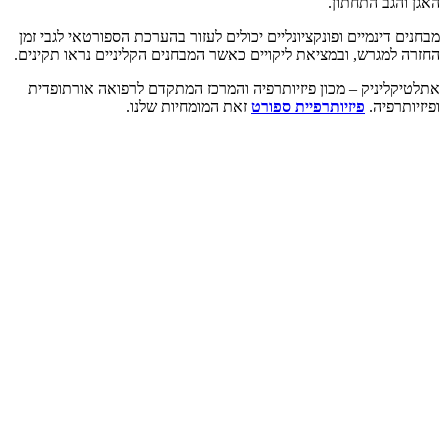
האגן והגב התחתון.
מבחנים דינמיים ופונקציונליים יכולים לעזור בהערכת הספורטאי לגבי זמן
החזרה למגרש, ובמציאת ליקויים כאשר המבחנים הקליניים נראו תקינים.
אתלטיקליניק – מכון פיזיותרפיה והמרכז המתקדם לרפואה אורתופדית
ופיזיותרפיה.
פיזיותרפיית ספורט
זאת המומחיות שלנו.