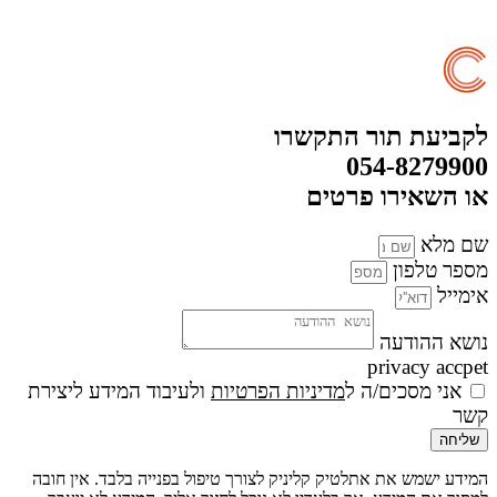
לקביעת תור התקשרו
054-8279900
או השאירו פרטים
שם מלא
מספר טלפון
אימייל
נושא ההודעה
privacy accpet
אני מסכים/ה ל
מדיניות הפרטיות
ולעיבוד המידע ליצירת
קשר
שליחה
המידע ישמש את אתלטיק קליניק לצורך טיפול בפנייה בלבד. אין חובה