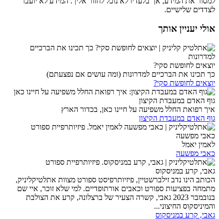
למסור את המידע, אך בלעדיו לא נוכל לחזור אליך. המידע לא יועבר
לצדדים שלישיים.
אולי יעניין אותך
יוצאים לחופשת סקי?
כך תכינו את הברכיים למדרונות (ומה עושים אם נפצעתם)
יוצאים לחופשת סקי?
גוף האדם במעבדת הקיצון
איך רפואת החלל משפיעה על חיינו כאן, בכדור הארץ
גוף האדם במעבדת הקיצון
כאבי מפשעה
לאמין יאמל
כאבי מפשעה
גאבי, קרע במניסקוס
הכותב הינו נדב זילברשטיין, פיזיותרפיסט ספורט מצוות אתלטיקליניק,
מתמחה בפציעות ספורט וכאבים אורתופדיים. למי שלא זוכר, איי שם
בנובמבר 2023 גאבי, קשרה הצעיר של ברצלונה, קרע את הצולבת
והמיניסקוס החיצוני...
גאבי, קרע במניסקוס