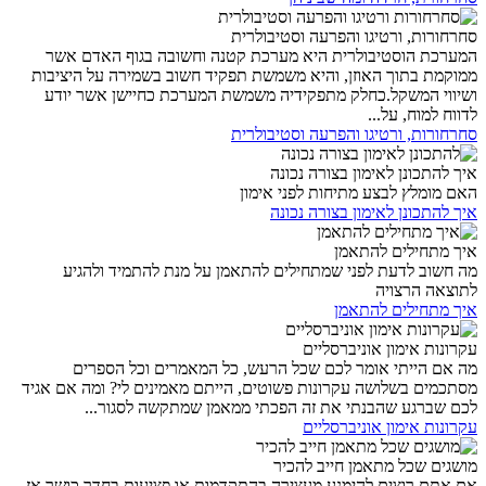
סחרחורות, ורטיגו והפרעה וסטיבולרית
המערכת הוסטיבולרית היא מערכת קטנה וחשובה בגוף האדם אשר
ממוקמת בתוך האוזן, והיא משמשת תפקיד חשוב בשמירה על היציבות
ושיווי המשקל.כחלק מתפקידיה משמשת המערכת כחיישן אשר יודע
לדווח למוח, על...
סחרחורות, ורטיגו והפרעה וסטיבולרית
איך להתכונן לאימון בצורה נכונה
האם מומלץ לבצע מתיחות לפני אימון
איך להתכונן לאימון בצורה נכונה
איך מתחילים להתאמן
מה חשוב לדעת לפני שמתחילים להתאמן על מנת להתמיד ולהגיע
לתוצאה הרצויה
איך מתחילים להתאמן
עקרונות אימון אוניברסליים
מה אם הייתי אומר לכם שכל הרעש, כל המאמרים וכל הספרים
מסתכמים בשלושה עקרונות פשוטים, הייתם מאמינים לי? ומה אם אגיד
לכם שברגע שהבנתי את זה הפכתי ממאמן שמתקשה לסגור...
עקרונות אימון אוניברסליים
מושגים שכל מתאמן חייב להכיר
אם אתם רוצים להימנע מעצירה בהתקדמות או פציעות בחדר כושר אז