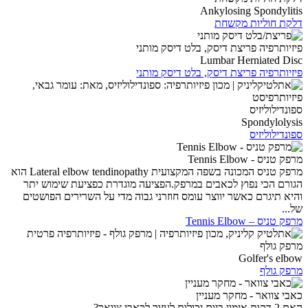
Ankylosing Spondylitis
דלקת חוליות מקשחת
פיזיותרפיה פריצת דיסק, בלט דיסק מותני
Lumbar Herniated Disc
פיזיותרפיה פריצת דיסק, בלט דיסק מותני
ספונדילוליזיס
Spondylolysis
ספונדילוליזיס
מרפק טניס - Tennis Elbow
מרפק טניס המכונה בשפה המקצועית Lateral elbow tendinopathy הוא
הגורם הכי נפוץ לכאבים במרפק.הפציעה מוגדרת כפציעת שימוש יתר
והיא תיגרם כאשר יווצר עומס חוזרני גבוה מדי על השרירים הפושטים
של...
מרפק טניס – Tennis Elbow
מרפק גולף
Golfer's elbow
מרפק גולף
כאבי צוואר - מחקר מעניין
האם 2 דקות אימון ביום יכולות לעזור לכאבי צוואר?