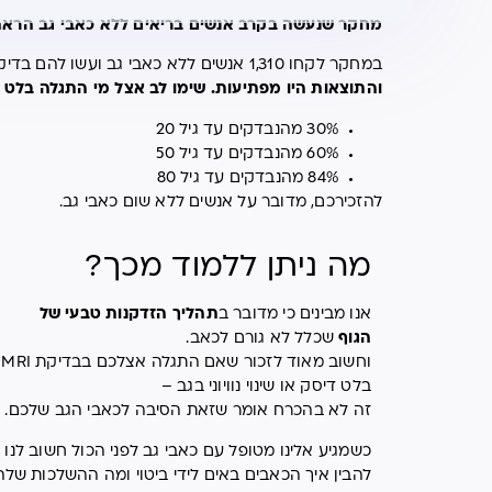
מחקר שנעשה בקרב אנשים בריאים ללא כאבי גב הראה כי בדיקת MRI 
במחקר לקחו 1,310 אנשים ללא כאבי גב ועשו להם בדיקות הדמיה (CT, MRI)
והתוצאות היו מפתיעות. שימו לב אצל מי התגלה בלט 
30% מהנבדקים עד גיל 20
60% מהנבדקים עד גיל 50
84% מהנבדקים עד גיל 80
להזכירכם, מדובר על אנשים ללא שום כאבי גב.
מה ניתן ללמוד מכך
?
אנו מבינים כי מדובר ב
תהליך הזדקנות טבעי של
הגוף
שכלל לא גורם לכאב.
וחשוב מאוד לזכור שאם התגלה אצלכם בבדיקת MRI
בלט דיסק או שינוי נוויוני בגב –
זה לא בהכרח אומר שזאת הסיבה לכאבי הגב שלכם.
כשמגיע אלינו מטופל עם כאבי גב לפני הכול חשוב לנו
להבין איך הכאבים באים לידי ביטוי ומה ההשלכות של