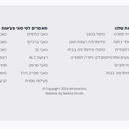
ת שלנו
מאמרים לפי סוגי פציעות
ית ספורט
טיפול בכאב
כאבי כתפיים
כאבי
חר ניתוח
פיזיותרפיה רצפת האגן
כאבי ברכיים
כאבי
רתופדית
טיפולי פיזיותרפיה בבית
כאבי גב
כאבי
ועים אתלטיים
מבדקי חזרה לספורט
רצועת ALC
רצפת
ירולוגיים
כאבי מרפק
סחרח
זיותרפיה בבית
כאבי מפרק הירך
טיפול
פעילות גופנית
קרע 
© Copyright 2026 Athleticlinic
Website by
Baddd Studio