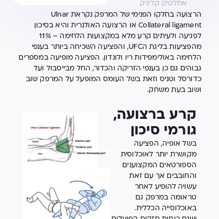
אתלטיק קליניק
הרצועה בחלקו הפנימי של המרפק נקראת Ulnar
Collateral ligament או הרצועה האולנרית והיא בסיכון
לפגיעה ולעיתים קרע מלא במקצועות הלחימה – 11%
מהפציעות בליגת הUFC, והפציעה השכיחה ביותר בענפי
הלחימה באולימפידות ריו ולונדון. הפציעה מופיעה במספרים
גבוהים גם כן בענפי הזריקה והכדור, החל מבייסבול ועד
כדורסל וטניס וזאת בשל העומס המופעל על המרפק שוב
ושוב בעת משחק.
קרע ברצועה,
גורמי סיכון
בשל אופיה, הפציעה
מקושרת יותר לאוכלוסית
הספורטאים המקצוענים
והחובבים אך עם זאת
עשויה להופיע לאחר
טראומה במרפק גם
באוכלוסייה הכללית.