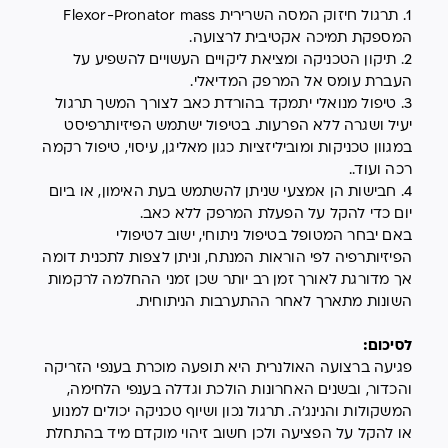
1. תרגול חיזוק המסה השרירית Flexor-Pronator mass
המספקת תמיכה אקטיבית לרצועה.
2. תיקון הטכניקה ומציאת ליקויים העשויים להשפיע על
העברת עומס אל המרפק המדיאלי.
3. טיפול מנואלי יתמקד בהורדת כאב לצורך המשך תרגול
יעיל ושגרה ללא הפרעות. בטיפול ישתמש הפיזיותרפיסט
במגוון טכניקות ומוביליזציות כגון מאליגן, עיסוי, טיפול רקמה
רכה ועוד..
4. חבישות הן אמצעי שניתן להשתמש בעת האימון, או ביום
יום כדי להקל על הפעלת המרפק ללא כאב.
באם יבחר המטופל בטיפול ניתוחי, ישוב לטיפולי
הפיזיותרפיה לפי הוראות המנתח, וניתן לצפות לתכנית דומה
אך מדורגת לאורך זמן רב יותר שכן זמני ההחלמה לרקמות
השונות מתארך לאחר ההתערבות הניתוחית.
לסיכום:
פגיעה ברצועה האולנרית היא תופעה מוכרת בענפי הזריקה
והכדור, ובשנים האחרונות הולכת וגדלה בענפי הלחימה,
המשקולות והנינג'ה. תרגול נכון ושיוף טכניקה יכולים למנוע
או להקל על הפציעה ולכן חשוב זיהוי מוקדם מיד בהתחלת