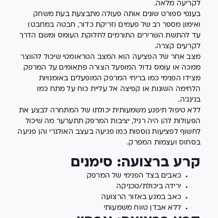
לקריעה מלאה.
בענפי ספורט שונים אותה פעולה מתבצעת בעת משחק
ואימון מספר רב של פעמים (זריקת כדור, חבטה במחבט)
עד להתשת השרירים התורמים לחלוקת העומס ומשם הדרך
לקרעים קצרה.
מצב אחר של הפציעה הוא המצב הטראומטי שיכול להווצר
ממכה או עומס גדול המופעל הצורה פתאומים על המרפק
מצידו הפנימי כמו בריחי המרפק המופעלים באומנויות
הלחימה השונות או קפיצה אל עליית כוח על מתח כמו
בנינג'ה.
ללא טיפול תיפגע משמעותית יכולתו של המתחרה לבצע את
הפעולות להן היה רגיל, יציבות המרפק תתערער מה שיכול
לחשוף לפציעות נוספות כמו פגיעה בעצב האולנרי והן פגיעה
בסחוס ועצמות המפרק.
קרע ברצועה: סימנים
כאבים בצד הפנימי של המרפק
ירידה ביכולת/טכניקה
כאב במגע באזור הרצועה
ללא אבדן טווח משמעותי