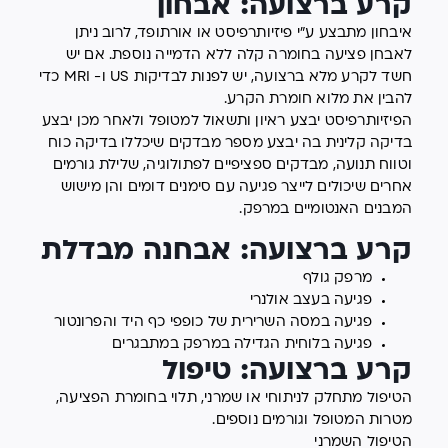
קרע ברצועה: אבחון
איבחון מתבצע ע"י פיזיותרפיסט או אורתופד, לרוב ניתן
לאבחן פציעה בחומרה קלה ללא הדמייה נוספת. אם יש
חשד לקרע מלא ברצועה, יש לפנות לבדיקות US ו- MRI כדי
להבין את מלוא חומרת הקרע.
הפיזיותרפיסט יבצע ראיון ותשאול למטופל ולאחר מכן יבצע
בדיקה קלינית בה יבצע מספר מבדקים שיכללו בדיקה כוח
וטווח תנועה, מבדקים ספציפיים לפתולוגיה, שלילת גורמים
אחרים שיכולים לייצר פגיעה עם סימנים דומים והן מישוש
המבנים האנטומיים במרפק.
קרע ברצועה: אבחנה מבדלת
מרפק גולף
פגיעה בעצב אולנרי
פגיעה במסה השרירית של כופפי כף היד והפרונטור
פגיעה בלוחית הגדילה במרפק במתבגרים
קרע ברצועה: טיפול
הטיפול מתחלק לניתוחי או שמרני, תלוי בחומרת הפציעה,
מטרות המטופל וגורמים נוספים.
הטיפול השמרני