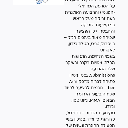
ישנם כוחות חזקים הפועלים
על המרפק המדיאלי
(הפנימי) והרצועה האולנרית
בעת זריקה מעל הראש
במקצועות הזריקה
והחבטה. לכן הפציעה
שכיחה מאוד בענפים הנ״ל –
בייסבול, טניס, הטלת כידון,
לאקרוס.
בענפי הלחימה, התנועות
הבלתי צפויות בקרב ובעיקר
שלב ההכנעה
Submissions, בזמן ניסיון
פתיחה לבריח מרפק Arm
bar – גורמים לפציעה להיות
שכיחה בענפי הלחימה
הבאים: MMA, ג'יוגי'טסו,
וג'ודו.
מקצועות הכדור – כדורסל,
כדורעף, כדוריד, בסיכון בשל
הפעולה החוזרת ונשנית של