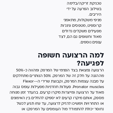
טכניקת זריקה/בלימה
בשילוב הפרעה על ידי
היריבים.
מניפי משקולות, מתאמני
קרוספיט, מטפסים ונינג'ות
מפעילים משקלים גדולים
מאוד וחשופים גם הם, לצד
ענפים נוספים.
למה הרצועה חשופה
לפגיעה?
הרצועה נמצאת בצד הפנימי של המרפק ומהווה כ-50%
מההגנה על חלק זה של המרפק. 50% הנותרים מתחלקים
על מבנה עצמות המרפק, וקבוצת שרירי ה-Flexor-
Pronator muscles. פעולות חוזרניות מפעילות עומס גבוה
מאוד על הרצועה ומייצרות מיקרו קרעים. בהעדר זמן מנוחה
מספק, אותם מיקרו קרעים לא יספיקו להחלים בין האימונים
או התחרויות וימשיכו להזיק לרצועה, עד שזו תגיע לכשל
(חוסר יכולת להתמודד מול העומסים על המרפק) או