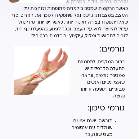
עוברים עצבים וגידים, במפרק שורש כף היד, נהיית צרה או
כאשר הרקמות שמסביב לגידים מתנפחות ולוחצות על
העצב. במצב תקין, ישנו נוזל שתפקידו לסכך את הגידים, כדי
שאלו יתפקדו בצורה חלקה יותר, כאשר יש יותר מידי נוזל,
עלול להיווצר לחץ על העצב, ובכך לפגוע בהפעלת כף היד,
לגרום לתחושות נמלול, עיקצוץ והירדמות בכף היד.
גורמים:
ברוב המקרים, לתסמונת
התעלה הקרפלית יש
ממספר גורמים, ונראה
שאצל נשים ואנשים
מבוגרים, תופעה זו יותר
נפוצה.
גורמי סיכון:
תורשה: ישנם אנשים
שנולדים עם אנטומיה
מעט שונה, כך