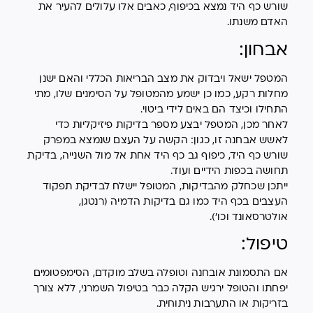
שורש כף היד נמצא בכיפוף, כאבים אלו עלולים להעיר את
האדם משנתו.
אבחון:
המטפל ישאל ויבדוק את מצב הבריאות הכללי והאם ישנן
מחלות רקע, כמו כן ישמע מהמטופל על הסימנים שלו, מתי
התחילו וכיצד הם באים לידי ביטוי.
לאחר מכן, המטפל יבצע מספר בדיקות פיזיקליות כדי
לאשש אבחנה זו, כגון: הקשה על העצם שנמצא במפרק
שורש כף היד, כיפוף גב כף היד אחת אל מול השנייה, בדיקת
תחושה בכפות הידיים ועוד.
ייתכן שכחלק מהבדיקות, המטופל יישלח לבדיקת תפקוד
העצבים בכף היד כמו גם בדיקות הדמיה (רנטגן,
אולטרסאונד וכו').
טיפול:
אם התסמונת אובחנה וטופלה בשלב מוקדם, הסימפטומים
יפחתו והטופל ירגיש הקלה כבר בטיפול השמרני, ללא צורך
בזריקות או התערבות ניתוחית.