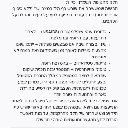
חלק מהטיפול השמרני יכלול:
חבישה שמשאירה את שורש כף היד במצב ישר (ללא כיפוף
או יישור יתר) ובכך עוזרת במניעת לחץ על העצב והקלה על
הכאבים.
כדורים אנטי אינפלמטורים (NSAIDS) – לאחר
התייעצות עם הרופא ובהמלצתו.
שינוי בצורה שבה אנו מבצעים פעילות – ייתכן שאנו
מבצעים פעילות לאורך זמן כשהיד נמצאת במנח לא
אופטימלי.
זריקות סטרואידים – בהמלצת רופא.
טיפולי פיזיותרפיה – המטפל יבנה תכנית שיקום
שתתאים למצב המטופל. במהלך התכנית המטופל
יבצע תרגילים לשיפור תפקוד כף היד, כמו כן יבצע
טכניקות לתנועתיות העצב שיכולה לסייע בהורדת
כאבים ובתנועתיות טובה יותר.
אם טיפול שמרני לא הראה שיפור, יישקל טיפול ניתוחי לאחר
התייעצות עם רופא, שבמהלכו יבוצע חתך באזור שורש כף
היד ויבוצע שחרור של חלק מהרקמות, על מנת לאפשר
הורדת לחץ מהעצב ותנועתיות טובה יותר שלו.