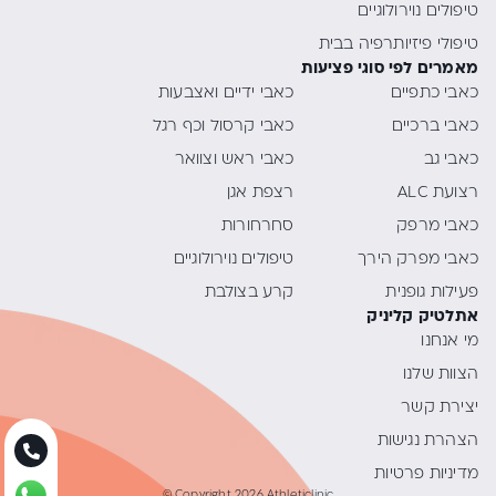
טיפולים נוירולוגיים
טיפולי פיזיותרפיה בבית
מאמרים לפי סוגי פציעות
כאבי כתפיים
כאבי ידיים ואצבעות
כאבי ברכיים
כאבי קרסול וכף רגל
כאבי גב
כאבי ראש וצוואר
רצועת ALC
רצפת אגן
כאבי מרפק
סחרחורות
כאבי מפרק הירך
טיפולים נוירולוגיים
פעילות גופנית
קרע בצולבת
אתלטיק קליניק
מי אנחנו
הצוות שלנו
יצירת קשר
הצהרת נגישות
מדיניות פרטיות
© Copyright 2026 Athleticlinic