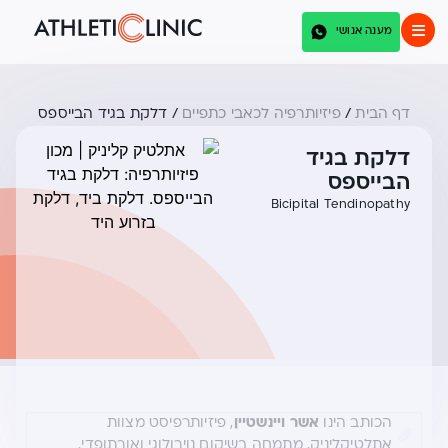
מענה אנושי
דף הבית
/
פיזיותרפיה לכאבי כתפיים
/
דלקת בגיד הבייספס
דלקת בגיד
הבייספס
Bicipital Tendinopathy
הכותב הינו
אשר ויינשטיין
, פיזיותרפיסט מצוות
אתלטיקליניק, מתמחה בשיקום נוירולוגי ואורתופדי.