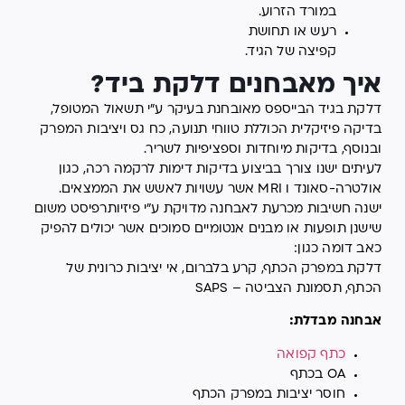
במורד הזרוע.
רעש או תחושת
קפיצה של הגיד.
איך מאבחנים דלקת ביד?
דלקת בגיד הבייספס מאובחנת בעיקר ע"י תשאול המטופל,
בדיקה פיזיקלית הכוללת טווחי תנועה, כח גס ויציבות המפרק
ובנוסף, בדיקות מיוחדות וספציפיות לשריר.
לעיתים ישנו צורך בביצוע בדיקות דימות לרקמה רכה, כגון
אולטרה-סאונד ו MRI אשר עשויות לאשש את הממצאים.
ישנה חשיבות מכרעת לאבחנה מדויקת ע"י פיזיותרפיסט משום
שישנן תופעות או מבנים אנטומיים סמוכים אשר יכולים להפיק
כאב דומה כגון:
דלקת במפרק הכתף, קרע בלברום, אי יציבות כרונית של
הכתף, תסמונת הצביטה – SAPS
אבחנה מבדלת:
כתף קפואה
OA בכתף
חוסר יציבות במפרק הכתף