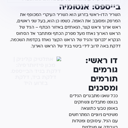
בייספס: אנטומיה
השריר הדו-ראשי בזרוע הוא השריר העיקרי המכופף את
המרפק ומסובב את האמה. כשמו כן הוא, בעל שני ראשים,
ראש ארוך וראש קצר, הנאחזים באיזור הכתף – הגיד של
הראש הארוך נאחז מעל מפרק הכתף ומתחבר אל הסחוס
הנקרא 'לברום' והגיד של הראש הקצר נאחז בקדמת השכמה.
דלקת באה לרוב לידי ביטוי בגיד של הראש הארוך.
דו ראשי:
גורמים
תורמים
ומסכנים
ככל שאנו מתבגרים הגידים
בגופנו מתבלים ונשחקים
באופן טבעי כתוצאה
משינויים ניווניים המתרחשים
עם הגיל. עיסוקים ומטלות
בעבודה או פעילויות