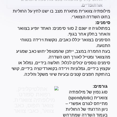
אורתופדיים.
מילופתיה צווארית מתארת מצב בו ישנו לחץ על החוליות
בחוט השדרה הצווארי.
סימנים:
בפתולוגיה זו ישנם 2 סוגי סימנים: האחד יופיע בצוואר
והאחר בחלק אחר בגוף.
הסימנים בצוואר יכללו כאבים, נוקשות וירידה בטווחי
התנועה.
בעת החמרה במצב, ייתכן שהמטופל יחוש כאב שמגיע
מהצוואר ומטייל לאורך חוט השדרה.
סימנים נוספים יכולים לכלול: חולשה בידיים, נמלול או
עקצוץ בידיים, גמלוניות וירידה בקואורדינציה בידיים, קושי
בהחזקת חפצים קטנים ובעיות שיווי משקל והליכה.
גורמים:
סוג נפוץ של מילופתיה
צווארית (spondylotic)
מתייחס לגורם אפשרי –
ניוון הדרגתי של החוליות
בעמוד השדרה שמתרחש