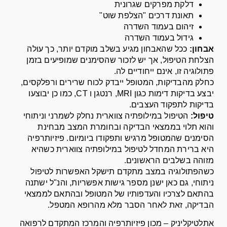
דלקת מפרקים שגרונית
תאונת דרכים "הצלפת שוט"
זיהום בעמוד השדרה
גידול בעמוד השדרה
אבחון:
ככל שהאבחון מגיע בשלב מוקדם יותר, כך עולה
הצלחת הטיפול, אך יש לזכור שהסימנים שמופיעים בזמן
פתולוגיה זו, אינם ייחודיים לה.
כחלק מהבדיקות, המטופל ייבדק לכוח שרירים ורפלקסים,
יבצע בדיקות דימות כגון MRI, רנטגן ו CT, כמו כן יבוצעו
בדיקות לתפקוד העצבים.
טיפול:
הטיפול במילופתיה צווארית נחלק לשמרני וניתוחי
והוא תלוי בממצאי הבדיקה ובחומרת המצב מבחינת
הסימנים שהמטופל מרגיש ותפקודו ביומיום. פיזיותרפיה
היא ברירת המחדל לטיפול במילופתיה צווארית כשהיא
מזוהה בשלבים הראשונים.
כשהפתולוגיה במצב מתקדם תישקל האפשרות לטיפול
ניתוחי, גם כאן ישנן מספר גישות אפשריות, והנ"ל ישתנה
בהתאם לצרכיו והעדפותיו של המטופל ובהתאם לממצאי
הבדיקה, זאת לאחר הסבר מלא מהרופא המטפל.
אתלטיקליניק – מכון פיזיותרפיה והמרכז המתקדם לרפואה