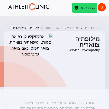
מענה אנושי
דף הבית
/
כאבי ראש, כאבי צוואר
/
מילופתיה צווארית
מילופתיה
צווארית
Cervical Myelopathy
הכותב הינו
עומר גבאי
, פיזיותרפיסט מצוות
אתלטיקליניק, מתמחה בפציעות ספורט וכאבים