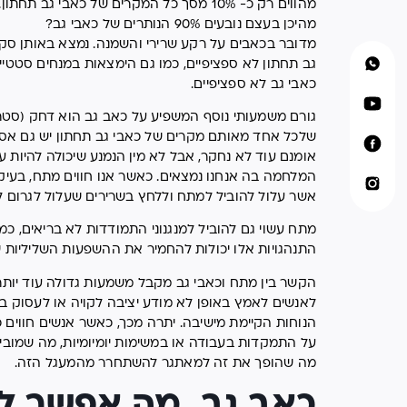
מהווים רק כ- 10% מסך כל המקרים של כאבי גב תחתון.
מהיכן בעצם נובעים 90% הנותרים של כאבי גב?
מדובר בכאבים על רקע שרירי והשמנה. נמצא באותן סקי
גב תחתון לא ספציפיים, כמו גם הימצאות במנחים סטטיים
כאבי גב לא ספציפיים.
גורם משמעותי נוסף המשפיע על כאב גב הוא דחק (סטרס
שלכל אחד מאותם מקרים של כאבי גב תחתון יש גם אספ
אומנם עוד לא נחקר, אבל לא מין הנמנע שיכולה להיות 
המלחמה בה אנחנו נמצאים. כאשר אנו חווים מתח, בעיקר 
אשר עלול להוביל למתח וללחץ בשרירים שעלול לגרום ל
מתח עשוי גם להוביל למנגנוני התמודדות לא בריאים, כמו
התנהגויות אלו יכולות להחמיר את ההשפעות השליליות 
הקשר בין מתח וכאבי גב מקבל משמעות גדולה עוד יותר 
לאנשים לאמץ באופן לא מודע יציבה לקויה או לעסוק בכ
הנוחות הקיימת מישיבה. יתרה מכך, כאשר אנשים חווים כ
על התמקדות בעבודה או במשימות יומיומיות, מה שמוביל
מה שהופך את זה למאתגר להשתחרר מהמעגל הזה.
כאב גב, מה אפשר ל