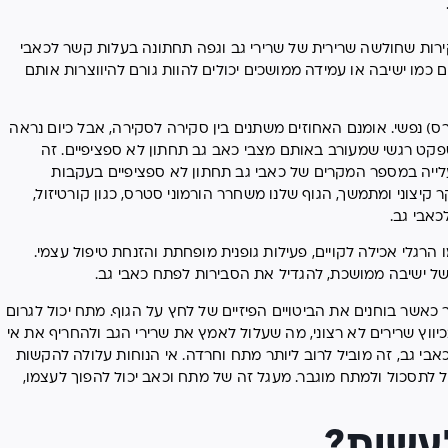
רות שחולשה שרירית של שרירי גב וגפה תחתונה בעלות קשר לכאבי
 כמו ישיבה או עמידה ממושכים יכולים להוות גורם להיווצרות אותם
) נפשי. אומנם האחוזים משתנים בין סקירה לסקירה, אבל כיום נראה
קט רגשי שמעורב באותם מצבי כאב גב תחתון לא ספציפיים. זה
עלייה במספר המקרים של כאבי גב תחתון לא ספציפיים בעקבות
קיצוני ומתמשך, הגוף שלנו משחרר הורמוני סטרס, כגון קורטיזול,
כאבי גב.
 הרגלי אכילה לקויים, פעילות גופנית מופחתת והזנחת טיפול עצמי.
של ישיבה ממושכת, להגדיל את הסבירות לפתח כאבי גב.
כאשר בוחנים את הביטויים הפיזיים של לחץ על הגוף. מתח יכול לגרום
יווץ שרירים לא רצוני, מה שעלול לאמץ את שרירי הגב ולהחריף את אי
אבי גב, זה מוביל לרוב ליותר מתח וחרדה. אי הנוחות עלולה להקשות
 לתסכול ולמתח מוגבר. מעגל זה של מתח וכאב יכול להפוך לעצמו,
עשות?