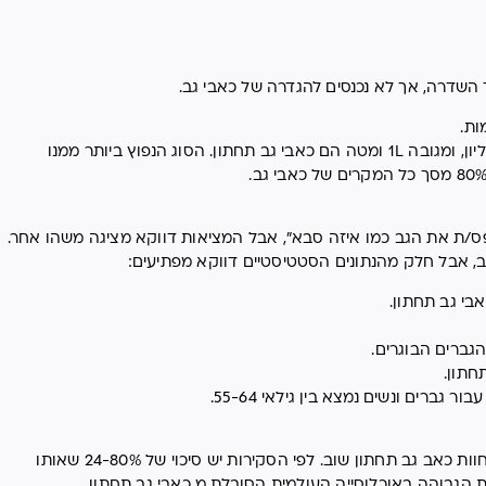
 השדרה, אך לא נכנסים להגדרה של כאבי גב.
ות.
אם נתייחס לחלוקה לחוליות: גבהים בין 1-12T הינם גב עליון, ומגובה 1L ומטה הם כאבי גב תחתון. הסוג הנפוץ ביותר ממנו
ס/ת את הגב כמו איזה סבא", אבל המציאות דווקא מציגה משהו אחר.
, אבל חלק מהנתונים הסטטיסטיים דווקא מפתיעים:
ברים ונשים נמצא בין גילאי 55-64.
חשוב לציין שמי שכבר חווה כאב גב תחתון בעבר צפוי לחוות כאב גב תחתון שוב. לפי הסקירות יש סיכוי של 24-80% שאותו
ת הגבוהה באוכלוסייה העולמית הסובלת מ כאבי גב תחתון.