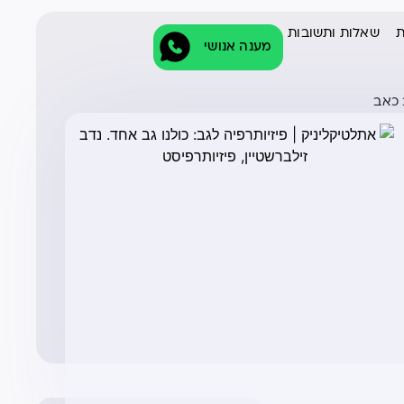
ת
שאלות ותשובות
מענה אנושי
 כאב