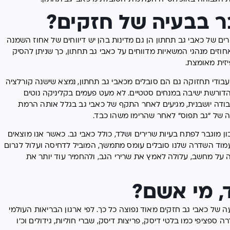
ר בבעיה של חזקים?
ם של כאבי גב תחתון הן גם מדינות בהן יש דיווחים של אחוז השמנה
ה ואורך חיים יושבני. כ-38% מעובדי משרד וכ- 33% אחוזים מנהגי המשאיות מדווחים על כאבי גב תחתון, כך שניתן להסיק
זית מאומצת.
זית כמו עבודי תחזוקה גם הם סובלים מכאבי גב תחתון, נמצא שישנה קורלציה
דורשת ישיבה במנחים סטטיים. לא מעט פעמים בקליניקה נוטים
ודה יושבנית, מגיעים לאחר התקף של כאבי גב בגלל אותה הרמת
ון מוגבר לפתח בעיות שרירים ושלד, כולל כאבי גב. כאשר אנו מוצאים
מוד השדרה שלנו סובלים עומס מתמשך, המוביל לדחיסה ועלול לגרום
ינה על מחשב, עלולה לאמץ את שרירי הגב, ולהחמיר עוד יותר את
, מי אשם?
של כאבי גב חזקים מאוד נפוצה כל כך. לפי ארגון הבריאות העולמי
ה ספציפי כמו בלטי דיסק, פריצות דיסק, שברי חוליות, גידולים וכ'ו