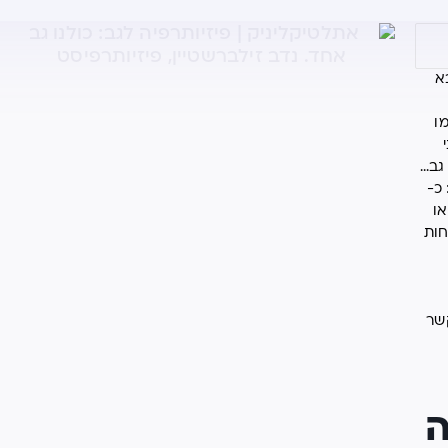
א
ו
גב…
כ-
או
 לפחות
שר
ה