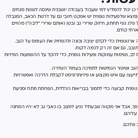
כן יכול להמליץ למי שעבוד בעבודה יושבנית שינסה לשנות מנחים
 נמצא שלפעילות גופנית יש אפקט חיובי גם על דרגות הכאב, המגבלה
לג גוף תחתון, חיזוק שרירי גב ובטן (אותם שרירי "ליבה") מהויים
רתי קודם.
גונומית כדי לקדם יציבה נכונה ולהפחית את העומס על הגב.
ובב, גם אם זה רק לכמה דקות.
ב, נשימות עמוקות ופעילות גופנית, כדי להקל על ההשפעות הפיזיות
הגב ושיפור הגמישות לתמיכה בעמוד השדרה.
יעצו עם איש מקצוע או פיזיותרפיסט לקבלת הדרכה ואפשרויות
גופנית קבועה כדי לתמוך בבריאות הכללית, הפחתת מתח ומניעת
, אבל אני מקווה שבעתיד נגיע למצב בו כאבי גב לא יהיו המחנה
עליהם.
 שלכם.