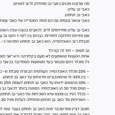
מה שרובנו מכנים כאבי גב מתחלק לרוב לשניים:
כאבי גב עליון
כאבי גב תחתון.
כאבי צוואר נכנסים גם הם תחת המטרייה של כאבי עמוד
כאבי גב עליון מתייחסים לרוב לכאבים בגובה שבין השכמ
סובלת רוב האוכלוסייה, הוא כאב גב תחתון המהווה כ- 80% מסך כל המקרים של כאבי גב.
גב תפוס – למי זה קורה?
אחת הטענות ששומעים לא מעט בקליניקה היא "אני תופ
גיל ומגדר הינם פקטור בעל משמעות כשמדובר בכאבי גב
– 23% מכלל האוכלוסייה העולמית הבוגרת סובלת מ- כאבי גב תחתון.
– בין 11-33% מהמתבגרים מדווחים על כאב גב תחתון.
– 33% מהנשים ידווחו על כאבי גב תחתון לעומת 25% מהגברים הבוגרים.
– נשים מגיל 50 הן האוכלוסיה המוטה ביותר לכאבי גב תחתון.
– ככלל הגיל בו נמצא שיא השכיחות של כאבי גב תחתון עבור ג
– השכיחות של כאב גב תחתון מתחילה לעלות מגיל 30.
כאב גב צפוי לחזור שוב, דבר שיכול להסביר את השכיחו