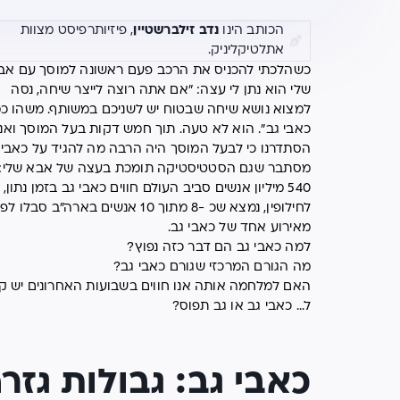
הכותב הינו
נדב זילברשטיין
, פיזיותרפיסט מצוות
אתלטיקליניק.
כשהלכתי להכניס את הרכב פעם ראשונה למוסך עם אב
שלי הוא נתן לי עצה: "אם אתה רוצה לייצר שיחה, נסה
למצוא נושא שיחה שבטוח יש לשניכם במשותף. משהו כמ
כאבי גב". הוא לא טעה. תוך חמש דקות בעל המוסך ואני
הסתדרנו כי לבעל המוסך היה הרבה מה להגיד על כאבי 
מסתבר שגם הסטטיסטיקה תומכת בעצה של אבא שלי: 
540 מיליון אנשים סביב העולם חווים כאבי גב בזמן נתון, 
לחילופין, נמצא שכ -8 מתוך 10 אנשים בארה"ב סבלו
מאירוע אחד של כאבי גב.
למה כאבי גב הם דבר כזה נפוץ?
מה הגורם המרכזי שגורם כאבי גב?
האם למלחמה אותה אנו חווים בשבועות האחרונים יש ק
ל… כאבי גב או גב תפוס?
כאבי גב: גבולות גזר