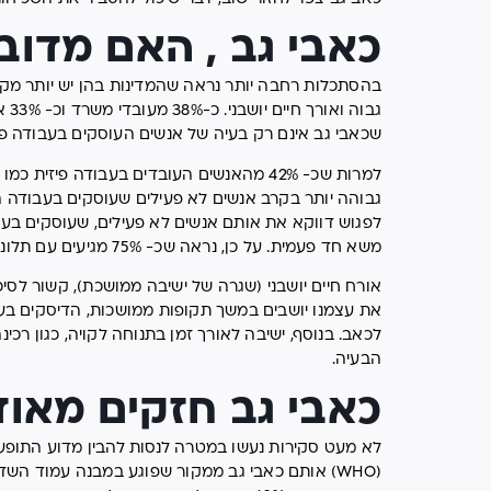
כאבי גב , האם מדוב
בהסתכלות רחבה יותר נראה שהמדינות בהן יש יותר מקרי
גבו
שכאבי גב אינם רק בעיה של אנשים העוסקים בעבודה פי
למרות שכ- 42% מהאנשים העובדים בעבודה פי
גבוהה יותר בקרב אנשים לא פעילים שעוסקים בעבודה ה
לפגוש דווקא את אותם אנשים לא פעילים, שעוסקים בעב
משא חד פעמית. על כן, נראה שכ- 75% מגיעים עם תלונה של "גב תפוס" לאחר שהרימו משהו כבד.
אורח חיים יושבני (שגרה של ישיבה ממושכת), קשור לסיכ
את עצמנו יושבים במשך תקופות ממושכות, הדיסקים בע
לכאב. בנוסף, ישיבה לאורך זמן בתנוחה לקויה, כגון רכ
הבעיה.
כאבי גב חזקים מאוד
לא מעט סקירות נעשו במטרה לנסות להבין מדוע התופעה 
(WHO) אותם כאבי גב ממקור שפוגע במבנה עמוד השדר