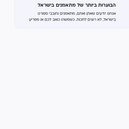
הבוערות ביותר של מתאמנים בישראל
אנחנו יודעים שאתן ואתם, מתאמנים וחובבי ספורט
בישראל, לא רוצים לחכות. כשמשהו כואב לכם או מפריע
לאימון, אתם מחפשים פתרון מהיר, מקצועי ויעיל. בדיוק
בגלל זה, חקרנו עבורכם את שלוש...