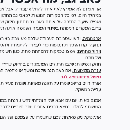
אני אומנם לא אמליץ לאף אחד להחליף עבודה, אבל אני 
במהלך היום. לפי כל הסקירות הנוגעות לכאבי גב תחתון
ואפילו שיעור החזרה של אותם כאבי גב תחתון. חיזוק של פ
ברוב המקרים המפתח בשינויי המגמה העגומה אותה תיא
ארגונומיה:
ודאו שסביבת העבודה שלכם מעוצבת בצורה אר
תנועה:
קח הפסקות תכופות כדי לעמוד, להתמתח ולהסת
ניהול מתחים:
אמצו טכניקות להפחתת מתח, כגון תשומת ל
של מתח.
חוזק וגמישות:
שלבו תרגילים המתמקדים בחיזוק שרירי 
עזרה מקצועית:
אם כאב הגב שלכם נמשך או מחמיר, התי
טיפול פיזיותרפיה לגב
.
אורח חיים בריא:
שמרו על תזונה מאוזנת ושגרת פעילות 
עלייה במשקל.
אמנם באותו יום עם אבא שלי הצלחתי להשיג הנחה במוסך
המשותף לכולנו, ונמצא דברים אחרים יותר חיוביים לדבר 
אתלטיקליניק מאלחת לכם שתשמרו על עצמכם ועל הגב