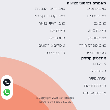
מאמרים לפי סוגי פציעות
כאבי כתפיים
כאבי ידיים ואצבעות
כאבי ברכיים
כאבי קרסול וכף רגל
כאבי גב
כאבי ראש וצוואר
רצועת ALC
רצפת אגן
כאבי מרפק
סחרחורות
כאבי מפרק הירך
טיפולים נוירולוגיים
פעילות גופנית
קרע בצולבת
אתלטיק קליניק
מי אנחנו
הצוות שלנו
יצירת קשר
הצהרת נגישות
מדיניות פרטיות
© Copyright 2026 Athleticlinic
Website by
Baddd Studio