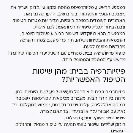
במפגש הראשון, פיזיותרפיסט מנוסה ומקצועי יבדוק ויעריך את
מצבכם הגופני והתפקודי. בסיום שלב ההערכה נבין את
האתגרים העומדים בפניכם ביומיום, נגדיר את מטרות הטיפול
ונבנה ביחד תכנית טיפולית המותאמת לכם אישית.
המפגשים הבאים יוקדשו לשיפור בביצוע פעולות היומיום,
העצמאות והבטיחות שלהן, תוך כדי מעקב צמוד והערכה
מחודשת מפעם לפעם.
טיפול פיזיותרפיה בבית מסתיים עם השגת יעדי הטיפול שהוגדרו
מראש ע"י המטפל והמטופל ביחד.
פיזיותרפיה בבית: מהן שיטות
הטיפול האפשריות?
פיזיותרפיה בבית היא תרגול מעשי של פעילויות היומיום, כגון:
ניידות בין חדרי הבית, מעברים מכיסאות / כורסאות לשכיבה
במיטה או להליכה, עליית וירידת מדרגות, שימוש במקלחת, כל
זאת עם אביזר עזר או בלעדיו, בהתאם לצורך.
שיפור שיווי משקל ומניעת נפילות.
חיזוק שרירים ושיפור טווחי תנועה ע"י טיפול מנואלי ותרגילים
רפואיים.