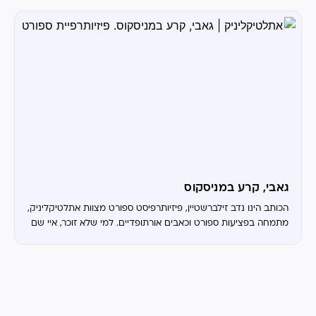
גאבי, קרע במניסקוס
הכותב הינו נדב זילברשטיין, פיזיותרפיסט ספורט מצוות אתלטיקליניק,
מתמחה בפציעות ספורט וכאבים אורתופדיים. למי שלא זוכר, איי שם
בנובמבר 2023 גאבי, קשרה הצעיר של ברצלונה, קרע את הצולבת
והמיניסקוס החיצוני...