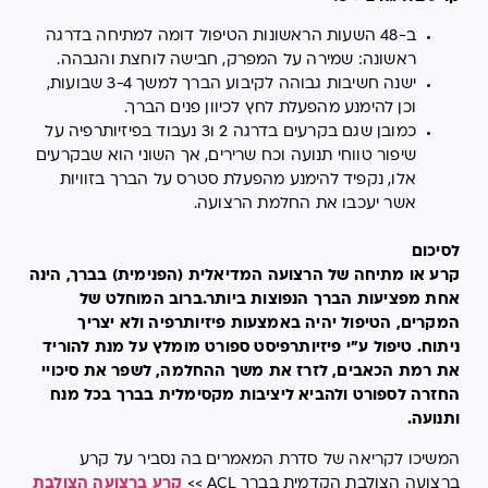
ב-48 השעות הראשונות הטיפול דומה למתיחה בדרגה
ראשונה: שמירה על המפרק, חבישה לוחצת והגבהה.
ישנה חשיבות גבוהה לקיבוע הברך למשך 3-4 שבועות,
וכן להימנע מהפעלת לחץ לכיוון פנים הברך.
כמובן שגם בקרעים בדרגה 2 ו3 נעבוד בפיזיותרפיה על
שיפור טווחי תנועה וכח שרירים, אך השוני הוא שבקרעים
אלו, נקפיד להימנע מהפעלת סטרס על הברך בזוויות
אשר יעכבו את החלמת הרצועה.
לסיכום
קרע או מתיחה של הרצועה המדיאלית (הפנימית) בברך, הינה
אחת מפציעות הברך הנפוצות ביותר.ברוב המוחלט של
המקרים, הטיפול יהיה באמצעות פיזיותרפיה ולא יצריך
ניתוח. טיפול ע"י פיזיותרפיסט ספורט מומלץ על מנת להוריד
את רמת הכאבים, לזרז את משך ההחלמה, לשפר את סיכויי
החזרה לספורט ולהביא ליציבות מקסימלית בברך בכל מנח
ותנועה.
המשיכו לקריאה של סדרת המאמרים בה נסביר על קרע
ברצועה הצולבת הקדמית בברך ACL >>
קרע ברצועה הצולבת