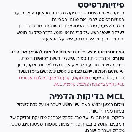
פיזיותרפיסט
בדיקת פיזיותרפיסט – הבדיקה מורכבת מראיון רפואי, בו על
הפיזיותרפיסט להבין את מנגנון הפציעה.
בזמן הפציעה, מרבית המטופלים ירגישו כאב חד בברך וכן
לעיתים ישמע רעש של קריעה או 'פופ', בדרך כלל גם תופיע
נפיחות בברך ורגישות למגע ישיר על הרצועה.
הפיזיותרפיסט יבצע בדיקת יציבות על מנת להעריך את הנזק
שנגרם
, וכן בדיקות נוספות שישללו בעיות רפואיות דומות.
ישנה חשיבות מכרעת לביצוע אבחנה מלאה ומדוייקת, כיוון
שלעיתים תכופות ישנם מבנים נוספים שנפגעים בזמן תנועה
דומה, כגון פציעות
מיניסקוס
,
קרע ברצועה צולבת אחורית
PCL
,
קרע ברצועה צולבת קדמית ACL
.
MCL בדיקות הדמיה
צילום רנטגן יבוצע באם ישנו חשש לשבר או על מנת לשלול
בעיות ממקור שונה.
בדיקת MRI תבוצע על מנת לקבל אבחנה מדוייקת ובדיקה של
המבנים הנוספים בברך, כגון רצועות נוספות, מניסקוסים, משטח
מפרקי ושברים שונים.