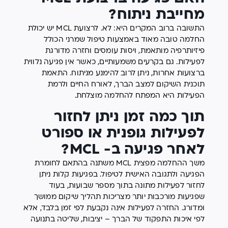
מחייבת ניתוח?
התשובה ברוב המקרים היא: לא. לרצועת MCL יש יכולת
החלמה טובה מאוד באמצעות טיפול שמרני הכולל
פיזיותרפיה מותאמת, ויסות עומסים וחזרה מדורגת
לפעילות. גם בקרעים משמעותיים, כאשר אין פגיעה נלווית
ברצועות אחרות, ניתן לרוב להימנע מניתוח. התאמת
תוכנית השיקום למצב הברך, לאורח החיים ולרמת
הפעילות היא המפתח להחלמה מוצלחת.
תוך כמה זמן ניתן לחזור
לפעילות גופנית או ספורט
לאחר פגיעה ב- MCL?
משך ההחלמה מפצית MCL משתנה בהתאם לחומרת
הפגיעה ולתגובה האישית לטיפול. בפגיעות קלות ניתן
לחזור לפעילות מתונה בתוך מספר שבועות, בעוד
שפגיעות מורכבות יותר מצריכות תהליך שיקום ממושך
ומדורג. החזרה לפעילות אינה נקבעת לפי זמן בלבד, אלא
לפי איכות התפקוד של הברך – יציבות, שליטה בתנועה