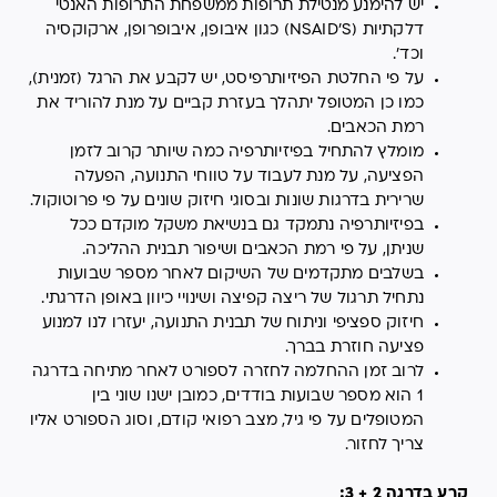
יש להימנע מנטילת תרופות ממשפחת התרופות האנטי
דלקתיות (NSAID'S) כגון איבופן, איבופרופן, ארקוקסיה
וכד'.
על פי החלטת הפיזיותרפיסט, יש לקבע את הרגל (זמנית),
כמו כן המטופל יתהלך בעזרת קביים על מנת להוריד את
רמת הכאבים.
מומלץ להתחיל בפיזיותרפיה כמה שיותר קרוב לזמן
הפציעה, על מנת לעבוד על טווחי התנועה, הפעלה
שרירית בדרגות שונות ובסוגי חיזוק שונים על פי פרוטוקול.
בפיזיותרפיה נתמקד גם בנשיאת משקל מוקדם ככל
שניתן, על פי רמת הכאבים ושיפור תבנית ההליכה.
בשלבים מתקדמים של השיקום לאחר מספר שבועות
נתחיל תרגול של ריצה קפיצה ושינויי כיוון באופן הדרגתי.
חיזוק ספציפי וניתוח של תבנית התנועה, יעזרו לנו למנוע
פציעה חוזרת בברך.
לרוב זמן ההחלמה לחזרה לספורט לאחר מתיחה בדרגה
1 הוא מספר שבועות בודדים, כמובן ישנו שוני בין
המטופלים על פי גיל, מצב רפואי קודם, וסוג הספורט אליו
צריך לחזור.
קרע בדרגה 2 + 3: