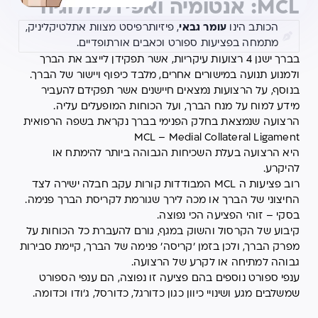
MCL: אנטומיה ואפידמיולוגיה
הכותב הינו
עומר גבאי
, פיזיותרפיסט מצוות אתלטיקליניק,
מתמחה בפציעות ספורט וכאבים אורתופדיים.
בברך ישנן 4 רצועות עיקריות, אשר תפקידן לייצב את הברך
ולמנוע תנועה במישורים אחרים, מלבד כיפוף ויישור של הברך.
בנוסף, על הרצועות נמצאים חיישנים אשר תפקידם להעביר
מידע למוח על מנח הברך, ועל הכוחות המופעלים עליה.
הרצועה שנמצאת בחלק הפנימי בברך נקראת בשפה הרפואית
MCL – Medial Collateral Ligament
היא הרצועה בעלת השכיחות הגבוהה ביותר להימתח או
להיקרע.
רוב פציעות ה MCL המבודדות קורות עקב חבלה ישירה לצד
החיצוני של הברך או מכה לירך שגורמת לקריסת הברך פנימה.
בסקי – זוהי הפציעה הכי נפוצה.
קיבוע של הקרסול והשוק במגף, גורם להעברת כל הכוחות על
מפרק הברך, ולכן בזמן 'קריסה' פנימה של הברך, קיימת סבירות
גבוהה למתיחה או לקרע של הרצועה.
ענפי ספורט נוספים בהם פציעה זו נפוצה, הם ענפי הספורט
שמשלבים מגע ושינויי כיוון כגון כדורגל, כדורסל, ג'ודו וכדומה.