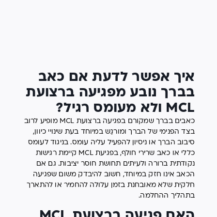
איך אפשר לדעת אם כאב
בברך נובע מפגיעה ברצועת
MCL ולא מעומס רגיל?
כאבים בברך שמקורם בפגיעה ברצועת MCL מופיע לרוב
בצד הפנימי של הברך ומורגַש במיוחד בעת שינויי כיוון,
סיבוב הברך או ניסיון להפעיל עליה עומס. בניגוד לעומס
כללי או כאב שרירי חולף, בפגיעת MCL קיימת רגישות
נקודתית ברורה ולעיתים תחושת חוסר יציבות. גם אם
הכאב אינו חזק במיוחד, חשוב להיבדק משום שפגיעה
חלקית שלא מאובחנת בזמן עלולה להחמיר או להתארך
בתהליך ההחלמה.
האם פגיעה ברצועת MCL