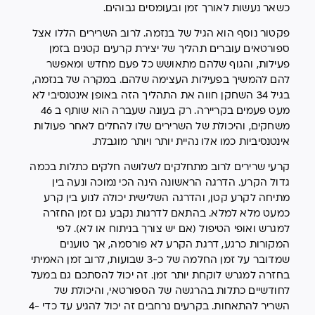
כשאר נעשות לאורך זמן ובעומסים גבוהים.
פקטור נוסף הוא הגיל של בנזמה. לרוב השרירים הללו אצל
ספורטאים עוברים תהליך של יצירת קרעים קטנים בזמן
פעילות, והגוף שלהם מתאושש כל פעם מחדש ומאפשר
להם להמשיך בפעילות העצימה שלהם. במקרה של בנזמה,
בגיל 34 השחקן חווה את התהליך הזה באופן אינטנסיבי לא
מעט פעמים בקריירה. רק בעונה שעברה הוא שותף ב 46
משחקים, והיכולת של השרירים שלו להחלים לאחר פעולות
אינטנסיביות כמו אלו נהיית יותר ויותר מוגבלת.
קרעי שרירים לרוב מתחלקים לשלושה חלקים כתלות בכמה
גדול הקרע. הדרגה הראשונה הינה הכי נמוכה ונעה בין
מתיחה לקרע קטן, והדרגה השלישית יכולה לנוע בין קרע
כמעט מלא למלא. בהתאם לדרגות נקבע גם זמן החזרה
למגרש ואופי הטיפול (אם יש צורך בניתוח או לא). לפי
המקורות כרגע, דרגת הקרע לא פורסמה, אך טוענים
שמדובר על זמן החלמה של כ-3 שבועות, לרוב זמן האמיתי
בחזרה למגרש לוקחת יותר זמן. זה יכול להסתכם גם במעל
לחודשיים כתלות בהרגשה של הספורטאי, והיכולת של
השריר להתאחות. בקרעים נרחבים זה יכול להגיע עד כדי 4-