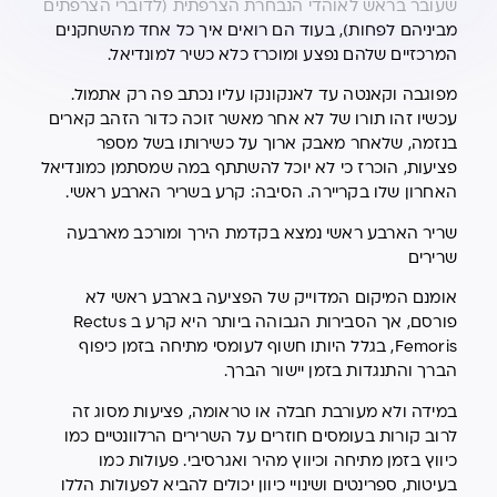
שעובר בראש לאוהדי הנבחרת הצרפתית (לדוברי הצרפתים
מביניהם לפחות), בעוד הם רואים איך כל אחד מהשחקנים
המרכזיים שלהם נפצע ומוכרז כלא כשיר למונדיאל.
מפוגבה וקאנטה עד לאנקונקו עליו נכתב פה רק אתמול.
עכשיו זהו תורו של לא אחר מאשר זוכה כדור הזהב קארים
בנזמה, שלאחר מאבק ארוך על כשירותו בשל מספר
פציעות, הוכרז כי לא יוכל להשתתף במה שמסתמן כמונדיאל
האחרון שלו בקריירה. הסיבה: קרע בשריר הארבע ראשי.
שריר הארבע ראשי נמצא בקדמת הירך ומורכב מארבעה
שרירים
אומנם המיקום המדוייק של הפציעה בארבע ראשי לא
פורסם, אך הסבירות הגבוהה ביותר היא קרע ב Rectus
Femoris, בגלל היותו חשוף לעומסי מתיחה בזמן כיפוף
הברך והתנגדות בזמן יישור הברך.
במידה ולא מעורבת חבלה או טראומה, פציעות מסוג זה
לרוב קורות בעומסים חוזרים על השרירים הרלוונטיים כמו
כיווץ בזמן מתיחה וכיווץ מהיר ואגרסיבי. פעולות כמו
בעיטות, ספרינטים ושינויי כיוון יכולים להביא לפעולות הללו