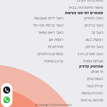
טיפולים נוירולוגיים
טיפולי פיזיותרפיה בבית
מאמרים לפי סוגי פציעות
כאבי כתפיים
כאבי ידיים ואצבעות
כאבי ברכיים
כאבי קרסול וכף רגל
כאבי גב
כאבי ראש וצוואר
רצועת ALC
רצפת אגן
כאבי מרפק
סחרחורות
כאבי מפרק הירך
טיפולים נוירולוגיים
פעילות גופנית
קרע בצולבת
אתלטיק קליניק
מי אנחנו
הצוות שלנו
יצירת קשר
הצהרת נגישות
מדיניות פרטיות
© Copyright 2026 Athleticlinic