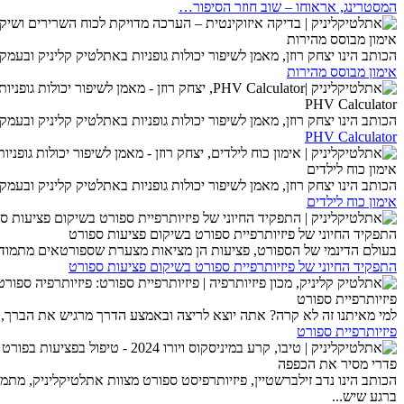
המסטרינג, אראוחו – שוב חוזר הסיפור…
אימון מבוסס מהירות
הכותב הינו יצחק רוזן, מאמן לשיפור יכולות גופניות באתלטיק קליניק ובע
אימון מבוסס מהירות
PHV Calculator
הכותב הינו יצחק רוזן, מאמן לשיפור יכולות גופניות באתלטיק קליניק ובעמק חפר כדורסל Peak height velocity calculator – זהי תקופת הזמן בה הנער עובר את הצמי
PHV Calculator
אימון כוח לילדים
הכותב הינו יצחק רוזן, מאמן לשיפור יכולות גופניות באתלטיק קליניק ובע
אימון כוח לילדים
התפקיד החיוני של פיזיותרפיית ספורט בשיקום פציעות ספורט
בעולם הדינמי של הספורט, פציעות הן מציאות מצערת שספורטאים מתמודדי
התפקיד החיוני של פיזיותרפיית ספורט בשיקום פציעות ספורט
פיזיותרפיית ספורט
למי מאיתנו זה לא קרה? אתה יוצא לריצה ובאמצע הדרך מרגיש את הברך, 
פיזיותרפיית ספורט
פדרי מסיר את הכפפה
הכותב הינו נדב זילברשטיין, פיזיותרפיסט ספורט מצוות אתלטיקליניק, מ
ברגע שיש...