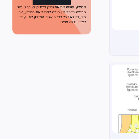
המידע ישמש את אתלטיק קליניק לצורך טיפול
בפנייה בלבד. אין חובה למסור את המידע, אך
בלעדיו לא נוכל לחזור אליך. המידע לא יועבר
לצדדים שלישיים.