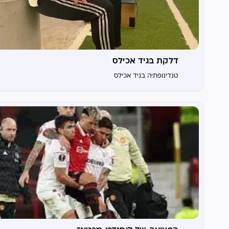
דלקת בגיד אכילס
טנדינופתיה בגיד אכילס