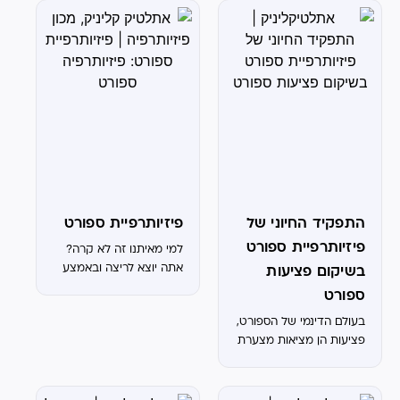
height velocity
אימון כוח מתאים לילדים?
calculator – זהי תקופת
השתתפות של ילדים
הזמן בה הנער עובר את
ומתבגרים באימוני כוח הוא
הצמיחה הכי מהירה (הזמן
אינטרס משותף לכולם.
בו הם...
מאמנים, רופאי...
התפקיד החיוני של
פיזיותרפיית ספורט
פיזיותרפיית ספורט
למי מאיתנו זה לא קרה?
אתה יוצא לריצה ובאמצע
בשיקום פציעות
הדרך מרגיש את הברך, או
ספורט
שחזרת מאימון כדורסל
בעולם הדינמי של הספורט,
ופתאום מופיעים כאבים
פציעות הן מציאות מצערת
במפשעה. הדבר הראשון
שספורטאים מתמודדים
שרובנו נעשה זה לחפש
איתה לעיתים קרובות. בין
מהר באינטרנט איך...
אם מדובר בנקע, מתיחה