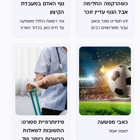
כשהרקמה החלימה
גוף האדם במעבדת
אבל הגוף עדיין זוכר
הקיצון
זהו תסריט מוכר וכואב
איך רפואת החלל משפיעה
עבור ספורטאים רבים:
על חיינו כאן, בכדור הארץ
חודשים של המתנה עברו,
הרופא אישר שהרקמה
התאחתה, הבדיקות
הדיאגנוסטיות נקיות –
ובכל זאת, הגוף מסרב
לשתף פעולה. הכאב מופיע
דווקא ברגעים הקריטיים,...
כאבי מפשעה
פיזיותרפיית ספורט:
התשובות לשאלות
לאמין יאמל
הבוערות ביותר של