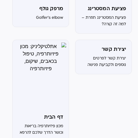
פציעת המסטרינג
מרפק גולף
פציעת המסטרינג חוזרת –
Golfer's elbow
למה זה קורה?
יצירת קשר
יצירת קשר לפרטים
נוספים ולקביעת פגישה
השאר פרטים ואחד
מנציגנו יחזור אליך
בהקדם!​ אצטדיון נתניה,
שער 6A 054-8279900
office@athleticlinic.co.il
אתלטיקליניק, מכון
פיזיותרפיה והמרכז
המתקדם לרפואה
דף הבית
אורתופדית ופיזיותרפיה.
מכון פיזיותרפיה בריאות
במרכז תפגשו את...
וכושר הדרך שלכם להרפא