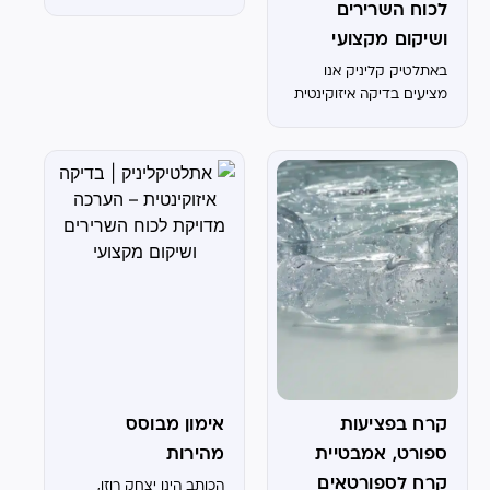
לכוח השרירים
ושיקום מקצועי
באתלטיק קליניק אנו
מציעים בדיקה איזוקינטית
מתקדמת, המאפשרת
הערכה כמותית ומדויקת
של כוח השרירים, השליטה
העצבית-שרירית והאיזון בין
צדדים. הבדיקה מתבצעת
באמצעות מכשיר איזוקינטי
מהמתקדמים בארץ,
המאפשר לנו לקבל
תובנות...
קרח בפציעות
אימון מבוסס
ספורט, אמבטיית
מהירות
קרח לספורטאים
הכותב הינו יצחק רוזן,