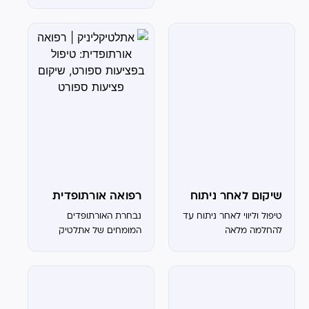
מתחילה אצלנו המרכז
לרפואה אורתופדית,
פיזיותרפיה וספורט
המומחיות שלנו המרכז
לרפואת ספורט הטוב
בישראל. בואו תצטרפו
לאלה שכבר מאמינים בנו
המומחיות שלנו
פיזיותרפיית...
שיקום לאחר ניתוח
רפואה אורתופדית
טיפול וליווי לאחר ניתוח עד
נבחרת האורתופדים
להחלמה מלאה
המומחים של אתלטיק
קליניק פה בשבילכם!