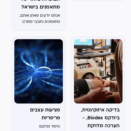
מתאמנים בישראל
אנחנו יודעים שאתן ואתם,
מתאמנים וחובבי ספורט
בישראל, לא רוצים לחכות.
כשמשהו כואב לכם או
מפריע לאימון, אתם
מחפשים פתרון מהיר,
מקצועי ויעיל. בדיוק בגלל
זה, חקרנו עבורכם את
שלוש...
בדיקה איזוקינטית,
פציעות עצבים
ביודקס Biodex, -
פריפריות
הערכה מדויקת
טיפול ושיקום