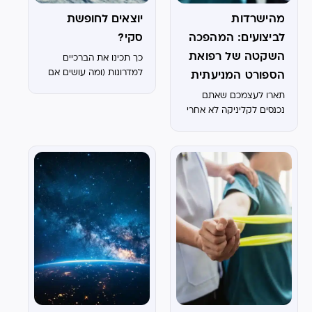
מהישרדות
יוצאים לחופשת
לביצועים: המהפכה
סקי?
השקטה של רפואת
כך תכינו את הברכיים
למדרונות (ומה עושים אם
הספורט המניעתית
נפצעתם)
תארו לעצמכם שאתם
נכנסים לקליניקה לא אחרי
שמשהו כואב, אלא לפני.
לא כי נפצעתם, אלא כי
החלטתם שאתם לא
מתכוונים להיפצע. לא
מדובר בתרחיש עתידני. זה
בדיוק מה שעולם רפואת...