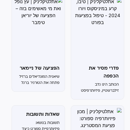
או פציעה חמורה יותר,
המסע להחלמה של
ספורטאי דורש טיפול
ותשומת לב...
פדרי מסיר את
הפציעה של ניימאר
הכפפה
שיאנית המונדיאלים ברזיל
פתחה את הטורניר ברגל
הכותב הינו נדב
ימין, והיא המועמדת
זילברשטיין, פיזיותרפיסט
העיקרית לפי סוכנויות
ספורט מצוות
ההימורים לקחת את
אתלטיקליניק, מתמחה
הגביע. מי שמוביל את
בפציעות ספורט וכאבים
הנבחרת הוא ניימאר
שאלות ותשובות
אורתופדיים. מאת: אחד
שהגיע עם מוטיבציה
הדברים שדיברו עליו הרבה
תשובות בנושא:
גבוהה וכושר שיא במטרה...
בקיץ ברשתות הוא ההכנה
פיזיותרפיית ספורט כיצד