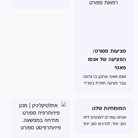
של פדרי לעונה. בחלק
לבחור מכון פיזיותרפיה
גדול מהמקרים, ברגע
המתאים לצרכיי? בחירת
שיש...
מכון פיזיותרפיה היא
החלטה חשובה שיכולה
להשפיע באופן משמעותי
על קצב ואיכות ההחלמה
שלך. הנה כמה קריטריונים
פציעות ספורט:
שיעזרו לך...
הפציעה של אנסו
פאטי
אנסו פאטי שחקן ברצלונה
עבר פציעה חוזרת בשריר
ההמסטינג, מה משמעות
הפציעה ולכמה זמן הוא
יעדר מהמגרשים.
המומחיות שלנו
אנחנו עוזרים לאנשים לזוז
טוב יותר, להרגיש טוב יותר
ולשפר את הביצועים
שלהם – בין אם זה להרים