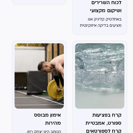
לכוח השרירים
ושיקום מקצועי
באתלטיק קליניק אנו
מציעים בדיקה איזוקינטית
מתקדמת, המאפשרת
הערכה כמותית ומדויקת
של כוח השרירים, השליטה
העצבית-שרירית והאיזון בין
צדדים. הבדיקה מתבצעת
באמצעות מכשיר איזוקינטי
מהמתקדמים בארץ,
המאפשר לנו לקבל
תובנות...
קרח בפציעות
אימון מבוסס
ספורט, אמבטיית
מהירות
קרח לספורטאים
הכותב הינו יצחק רוזן,