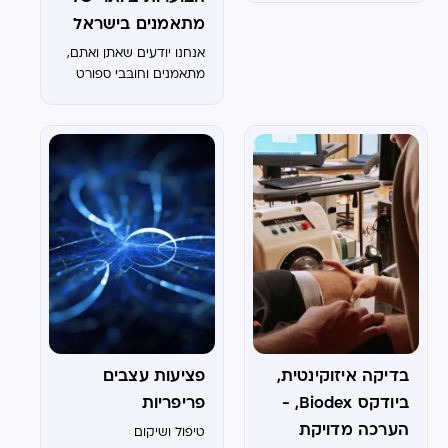
מתאמנים בישראל
אנחנו יודעים שאתן ואתם,
מתאמנים וחובבי ספורט
בישראל, לא רוצים לחכות.
כשמשהו כואב לכם או
מפריע לאימון, אתם
מחפשים פתרון מהיר,
מקצועי ויעיל. בדיוק בגלל
זה, חקרנו עבורכם את
שלוש...
בדיקה איזוקינטית,
פציעות עצבים
ביודקס Biodex, -
פריפריות
הערכה מדויקת
טיפול ושיקום