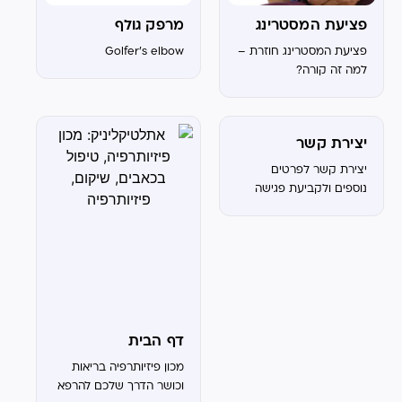
פציעת המסטרינג
מרפק גולף
פציעת המסטרינג חוזרת –
Golfer's elbow
למה זה קורה?
יצירת קשר
יצירת קשר לפרטים
נוספים ולקביעת פגישה
השאר פרטים ואחד
מנציגנו יחזור אליך
בהקדם!​ אצטדיון נתניה,
שער 6A 054-8279900
office@athleticlinic.co.il
אתלטיקליניק, מכון
פיזיותרפיה והמרכז
המתקדם לרפואה
דף הבית
אורתופדית ופיזיותרפיה.
מכון פיזיותרפיה בריאות
במרכז תפגשו את...
וכושר הדרך שלכם להרפא