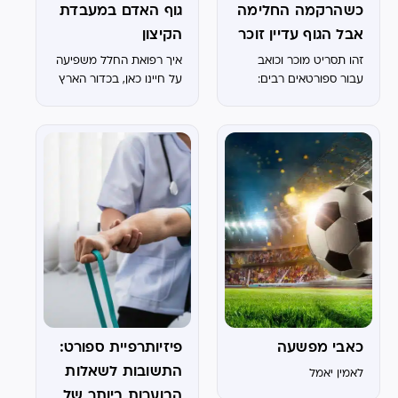
כשהרקמה החלימה
גוף האדם במעבדת
אבל הגוף עדיין זוכר
הקיצון
זהו תסריט מוכר וכואב
איך רפואת החלל משפיעה
עבור ספורטאים רבים:
על חיינו כאן, בכדור הארץ
חודשים של המתנה עברו,
הרופא אישר שהרקמה
התאחתה, הבדיקות
הדיאגנוסטיות נקיות –
ובכל זאת, הגוף מסרב
לשתף פעולה. הכאב מופיע
דווקא ברגעים הקריטיים,...
כאבי מפשעה
פיזיותרפיית ספורט:
התשובות לשאלות
לאמין יאמל
הבוערות ביותר של