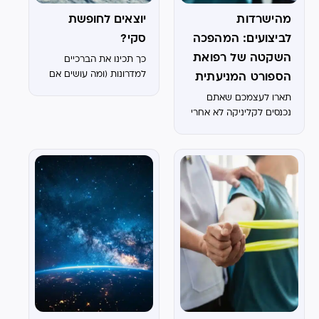
מהישרדות
יוצאים לחופשת
לביצועים: המהפכה
סקי?
השקטה של רפואת
כך תכינו את הברכיים
למדרונות (ומה עושים אם
הספורט המניעתית
נפצעתם)
תארו לעצמכם שאתם
נכנסים לקליניקה לא אחרי
שמשהו כואב, אלא לפני.
לא כי נפצעתם, אלא כי
החלטתם שאתם לא
מתכוונים להיפצע. לא
מדובר בתרחיש עתידני. זה
בדיוק מה שעולם רפואת...