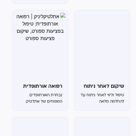
מתחילה אצלנו המרכז
לרפואה אורתופדית,
פיזיותרפיה וספורט
המומחיות שלנו המרכז
לרפואת ספורט הטוב
בישראל. בואו תצטרפו
לאלה שכבר מאמינים בנו
המומחיות שלנו
פיזיותרפיית...
שיקום לאחר ניתוח
רפואה אורתופדית
טיפול וליווי לאחר ניתוח עד
נבחרת האורתופדים
להחלמה מלאה
המומחים של אתלטיק
קליניק פה בשבילכם!