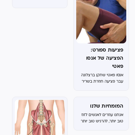
של פדרי לעונה. בחלק
לבחור מכון פיזיותרפיה
גדול מהמקרים, ברגע
המתאים לצרכיי? בחירת
שיש...
מכון פיזיותרפיה היא
החלטה חשובה שיכולה
להשפיע באופן משמעותי
על קצב ואיכות ההחלמה
שלך. הנה כמה קריטריונים
פציעות ספורט:
שיעזרו לך...
הפציעה של אנסו
פאטי
אנסו פאטי שחקן ברצלונה
עבר פציעה חוזרת בשריר
ההמסטינג, מה משמעות
הפציעה ולכמה זמן הוא
יעדר מהמגרשים.
המומחיות שלנו
אנחנו עוזרים לאנשים לזוז
טוב יותר, להרגיש טוב יותר
ולשפר את הביצועים
שלהם – בין אם זה להרים