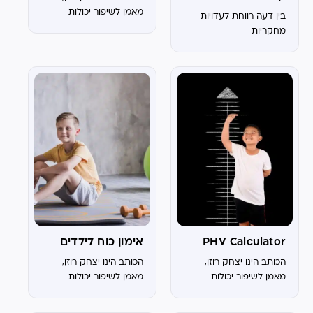
מאמן לשיפור יכולות
בין דעה רווחת לעדויות
גופניות באתלטיק קליניק
מחקריות
ובעמק חפר כדורסל אימון
מבוסס מהירות הוא גישה
לאימוני התנגדות
המבוססת על ידי מהירות
ההרמה. בשונה מהגישה
המסורתית שבנויה על...
PHV Calculator
אימון כוח לילדים
הכותב הינו יצחק רוזן,
הכותב הינו יצחק רוזן,
מאמן לשיפור יכולות
מאמן לשיפור יכולות
גופניות באתלטיק קליניק
גופניות באתלטיק קליניק
ובעמק חפר כדורסל Peak
ובעמק חפר כדורסל האם