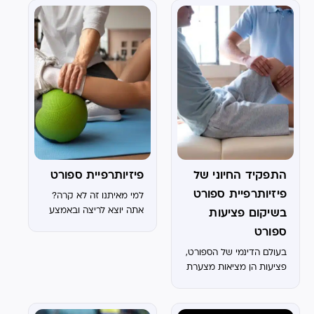
height velocity
אימון כוח מתאים לילדים?
calculator – זהי תקופת
השתתפות של ילדים
הזמן בה הנער עובר את
ומתבגרים באימוני כוח הוא
הצמיחה הכי מהירה (הזמן
אינטרס משותף לכולם.
בו הם...
מאמנים, רופאי...
התפקיד החיוני של
פיזיותרפיית ספורט
פיזיותרפיית ספורט
למי מאיתנו זה לא קרה?
אתה יוצא לריצה ובאמצע
בשיקום פציעות
הדרך מרגיש את הברך, או
ספורט
שחזרת מאימון כדורסל
בעולם הדינמי של הספורט,
ופתאום מופיעים כאבים
פציעות הן מציאות מצערת
במפשעה. הדבר הראשון
שספורטאים מתמודדים
שרובנו נעשה זה לחפש
איתה לעיתים קרובות. בין
מהר באינטרנט איך...
אם מדובר בנקע, מתיחה