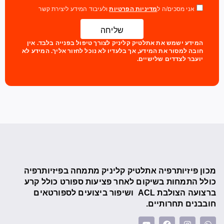
אני מסכים/ה ל
מדיניות הפרטיות
ולעיבוד המידע ליצירת קשר
שליחה
המידע ישמש את אתלטיק קליניק לצורך טיפול בפנייה בלבד. אין
חובה למסור את המידע, אך בלעדיו לא נוכל לחזור אליך. המידע לא
יועבר לצדדים שלישיים.
מכון פיזיותרפיה אתלטיק קליניק מתמחה בפיזיותרפיה
כולל התמחות בשיקום לאחר פציעות ספורט כולל קרע
ברצועה הצולבת ACL ושיפור ביצועים לספורטאים
חובבנים תחרותיים.