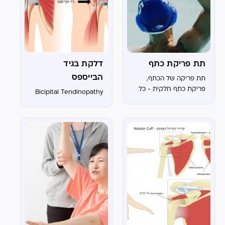
תת פריקת כתף
דלקת בגיד
הבייספס
תת פריקה של הכתף,
פריקת כתף חלקית - כל
Bicipital Tendinopathy
מה שצריך לדעת