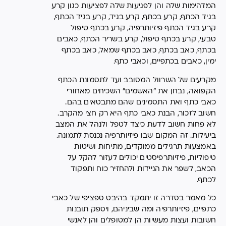
המדהימות שלה והן לפגיעות שלה לפציעות כגון קרע
בגיד הכתף, קרע בכתף, קרע בגיד, קרע בגיד הכתף,
קרע בגיד הכתף פיזיותרפיה, קרע בכתף טיפול
טבעי, קרע בכתף טיפול, קרע בשריר הכתף, כאבים
בכתף, כאב בכתף, כאב בכתף שמאל, כאב בכתף
ימין, כאבים בכתפיים, וכאבי כתף.
מקרעים של השרוול המסובב ועד לתסמונת הכתף
הקפואה, נבחן את "האשמים" השכיחים מאחורי
כאבי כתף ואת התסמינים שהם מתבטאים בהם.
חשוב לזכור, הבנת כאבי כתף היא רק חצי מהקרב.
לא פחות חשוב לדעת כיצד לטפל ולנהל את המצב
ביעילות. זה המקום שבו פיזיותרפיה נכנסת לתמונה.
באמצעות תרגילים ממוקדים, מתיחות ושיטות
טיפוליות, פיזיותרפיסטים יכולים לעזור להקל על
הכאב, לשפר את הניידות ולהחזיר כוח ותפקוד
לכתף.
כל מאמר בסדרה זו יתמקד בהיבט ספציפי של כאבי
כתפיים, פיזיותרפיה ומה שביניהם, ויספק תובנות
חשובות ועצות מעשיות הן למטופלים והן לאנשי