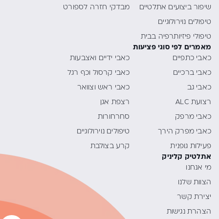
שיפור ביצועים אתלטיים
מבדקי חזרה לספורט
טיפולים נוירולוגיים
טיפולי פיזיותרפיה בבית
מאמרים לפי סוגי פציעות
כאבי כתפיים
כאבי ידיים ואצבעות
כאבי ברכיים
כאבי קרסול וכף רגל
כאבי גב
כאבי ראש וצוואר
רצועת ALC
רצפת אגן
כאבי מרפק
סחרחורות
כאבי מפרק הירך
טיפולים נוירולוגיים
פעילות גופנית
קרע בצולבת
אתלטיק קליניק
מי אנחנו
הצוות שלנו
יצירת קשר
הצהרת נגישות