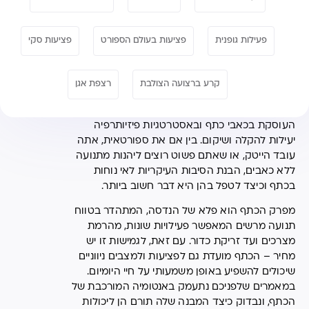
פעילות גופנית
פציעות בעולם הספורט
פציעות סקי
קרע ברצועה הצולבת
רצפת אגן
פיזיותרפיה לכאבי כתפיים
לפניכם סדרת מאמרים
העוסקת בכאבי כתף ובאסטרטגיות פיזיותרפיה
יעילות להקלה ושיקום. בין אם את ספורטאית, אתה
עובד הייטק, או שאתם פשוט רוצים ליהנות מתנועה
ללא כאבים, הבנת הסיבות העיקריות לאי נוחות
בכתף וכיצד לטפל בהן היא דבר חשוב ביותר.
מפרק הכתף הוא פלא של הנדסה, המתהדר בטווח
תנועה מרשים המאפשר פעילויות שונות, מהרמת
מצרכים ועד זריקת כדור. עם זאת, לגמישות זו יש
מחיר – הכתף מועדת גם לפציעות ולמצבים ניווניים
שיכולים להשפיע באופן משמעותי על חיי היומיום.
במאמרים שלפניכם נתעמק באנטומיה המורכבת של
הכתף, ונבדוק כיצד המבנה שלה תורם הן ליכולות