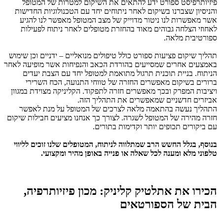
פיזיותרפיסט ספורט ידע להתאים את השיקום למטרות של המטופל
והניסיון שצברנו בשיקום לאחר ניתוחים יחד עם הטכנולוגיות החדישות
אשר מאפשרות לנו ניטור מדוייק של מצב המטופל מאפשר לנו להגיע
לאחוזי הצלחה גבוהים מאוד בהחזרת מטופלים לאחר ניתוח לפעילות
ספורטיבית מלאה.
תהליך שיקום פציעות ספורט כולל טיפולים מנואליים – ידניים וכן שימוש
באמצעים אחרים שמסייעים בהורדת הכאב והנפיחות אשר מופיעה לאחר
הניתוח. בניית תוכנית תרגול מתואמת למטופל יחד עם הצבת יעדים
ברורים בשיקום מאפשרים החזרה של טווחי התנועה, הכח השרירי
ויציבות המפרק ובכך מאפשרים חזרה לתפקוד. הקליניקה מצוידת במגוון
אביזרים חדשניים שמאפשרים את התהליך הזה.
התהליך נעשה בהתאמה מלאה לצרכים של המטופל על מנת לאפשר
חזרה מהירה של המטופל לשגרה. לצורך כך אנחנו מציעים חבילות שיקום
עם ביקורים תכופים יותר וקדימות בתורים.
בנוסף, בגלל החשש הרב שמתלווה לניתוח, המטופלים שלנו זוכים לליווי
טלפוני מלא ומענה לכל שאלה או פנייה באופן מהיר ומקצועי.
הכירו את אתלטיק קליניק: מכון פיזיותרפיה,
הבית של הספורטאים