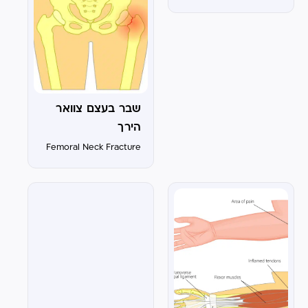
לבחור מכון פיזיותרפיה
המתאים לצרכיי? בחירת
מכון פיזיותרפיה היא
החלטה חשובה שיכולה
להשפיע באופן משמעותי
על קצב ואיכות ההחלמה
שלך. הנה כמה קריטריונים
שיעזרו לך...
שבר בעצם צוואר
הירך
Femoral Neck Fracture