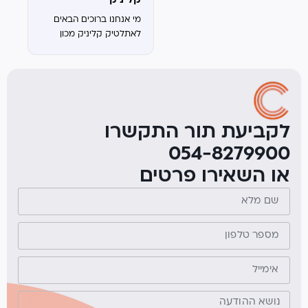
קליניק
במרכז תפגשו את...
מי אנחנו ברוכים הבאים
לאתלטיק קליניק מכון
פיזיותרפיה והמרכז
המתקדם לרפואה
אורתופדית ופיזיותרפיה.
במרכז תפגשו את
הרופאים ואנשי המקצוע
המומחים ביותר בתחומם
לקביעת תור התקשרו
– אורתופדיה, שיקום,
054-8279900
אימון, תזונה וליווי
מקצועי.המרכז הוקם...
או השאירו פרטים