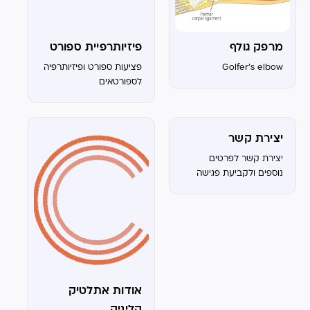
מרפק גולף
פיזיותרפיית ספורט
Golfer's elbow
פציעות ספורט ופיזיותרפיה
לספורטאים
יצירת קשר
יצירת קשר לפרטים
נוספים ולקביעת פגישה
השאר פרטים ואחד
מנציגנו יחזור אליך
בהקדם!​ אצטדיון נתניה,
שער 6A 054-8279900
office@athleticlinic.co.il
אתלטיקליניק, מכון
פיזיותרפיה והמרכז
המתקדם לרפואה
אודות אתלטיק
אורתופדית ופיזיותרפיה.