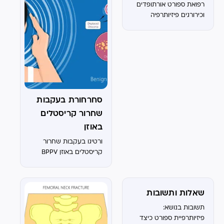
רפואת ספורט אורתופדים
ברכיים כאבי גב...
וכירורגים פיזיותרפיה
מאמני כושר ותזונאים
מזכירות ד"ר עופר זקס:
אורתופד מומחה ברך
מומחה בפציעות ספורט
ד”ר עמרי ברגר מומחה
באורתופדיה אורתופדיה
שיקומית ד"ר יעקב שפירא:
אורתופד מומחה...
סחרחורת בעקבות
שחרור קריסטלים
באוזן
ורטיגו בעקבות שחרור
קריסטלים באוזן BPPV
שאלות ותשובות
תשובות בנושא:
פיזיותרפיית ספורט כיצד