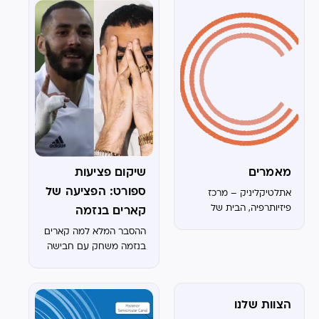
הדברים שדיברו עליו הרבה
בקיץ ברשתות הוא ההכנה
של פדרי לעונה. בחלק
גדול מהמקרים, ברגע
שיש...
מאמרים
שיקום פציעות
ספורט: הפציעה של
אתלטיקליניק – מרכז
פיזיותרפיה, הבית של
קארים בנזמה
הספורטאים ריכזנו עבורם
ההסבר המלא למה קארים
מאמרים בתחומים של
בנזמה משחק עם חבישה
מכון פיזיותרפיה,
על הזרת
פיזיותרפיית ספורט, סוגי
פציעות, כאבים, טיפול
בפציעות ספורט ועוד… All
הצוות שלנו
טיפולים נוירולוגיים כאבי