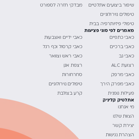
שיפור ביצועים אתלטיים
מבדקי חזרה לספורט
טיפולים נוירולוגיים
טיפולי פיזיותרפיה בבית
מאמרים לפי סוגי פציעות
כאבי כתפיים
כאבי ידיים ואצבעות
כאבי ברכיים
כאבי קרסול וכף רגל
כאבי גב
כאבי ראש וצוואר
רצועת ALC
רצפת אגן
כאבי מרפק
סחרחורות
כאבי מפרק הירך
טיפולים נוירולוגיים
פעילות גופנית
קרע בצולבת
אתלטיק קליניק
מי אנחנו
הצוות שלנו
יצירת קשר
הצהרת נגישות