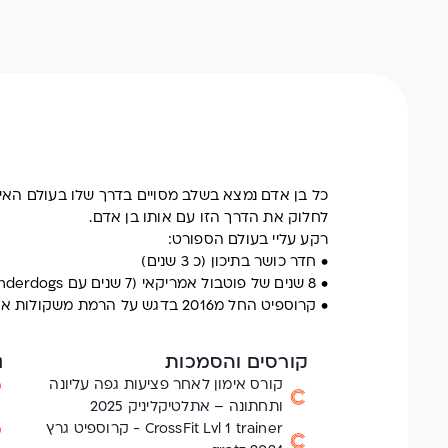
כל בן אדם נמצא בשלב מסויים בדרך שלו בעולם האימו
לחלוק את הדרך הזו עם אותו בן אדם.
רקע עליי בעולם הספורט:
• חדר כושר בתיכון (כ 3 שנים)
• 8 שנים של פוטבול אמריקאי (7 שנים עם Haifa Underdogs ושנה Beer sheva Black swarm)
• קרוספיט החל מ2016 בדגש על הרמת משקולות אולימפיים החל מ2020
קורסים והסמכות
נ
קורס אימון לאחר פציעות גפה עליונה
ותחתונה – אתלטיקליניק 2025
CrossFit Lvl 1 trainer - קרוספיט גרץ