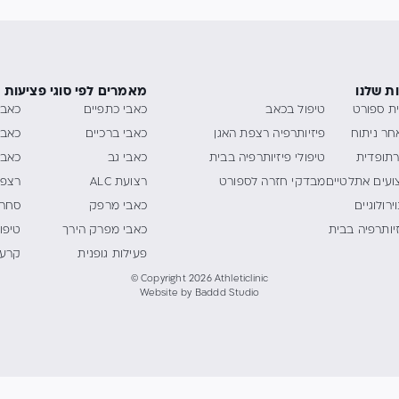
ת שלנו
מאמרים לפי סוגי פציעות
ית ספורט
טיפול בכאב
כאבי כתפיים
כאבי
חר ניתוח
פיזיותרפיה רצפת האגן
כאבי ברכיים
כאבי
רתופדית
טיפולי פיזיותרפיה בבית
כאבי גב
כאבי
ועים אתלטיים
מבדקי חזרה לספורט
רצועת ALC
רצפת
ירולוגיים
כאבי מרפק
סחרח
זיותרפיה בבית
כאבי מפרק הירך
טיפול
פעילות גופנית
קרע 
© Copyright 2026 Athleticlinic
Website by
Baddd Studio