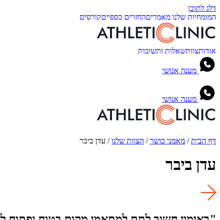
דלג לתוכן
המומחיות שלנו
מאמרים
החזרים כספיים
קורסים
אודות
צוות
שאלות ותשובות
מענה אנושי
מענה אנושי
דף הבית
/
מאמני כושר
/
הצוות שלנו
/
עדן ביבר
עדן ביבר
"באימון חשוב לתת למתאמן מקום בטוח ופתוח לש