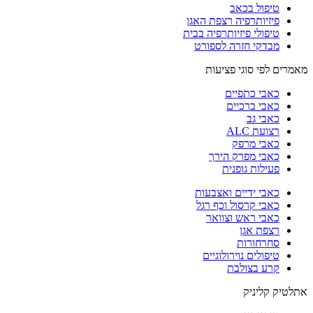
טיפול בכאב
פיזיותרפיה רצפת האגן
טיפולי פיזיותרפיה בבית
מבדקי חזרה לספורט
מאמרים לפי סוגי פציעות
כאבי כתפיים
כאבי ברכיים
כאבי גב
רצועת ALC
כאבי מרפק
כאבי מפרק הירך
פעילות גופנית
כאבי ידיים ואצבעות
כאבי קרסול וכף רגל
כאבי ראש וצוואר
רצפת אגן
סחרחורות
טיפולים נוירולוגיים
קרע בצולבת
אתלטיק קליניק