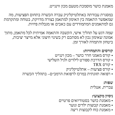
מאמנת כושר מוסמכת מטעם מכון ווינגייט.
במסגרת עבודתה באתלטיקליניק עברה הכשרה בתחום הפציעות, מה
שמאפשר התאמה בין האימון למתאמן בצורה מדויקת, בטוחה ומתקדמת
גם למתאמנים המתמודדים עם כאבים או מגבלות פיזיות.
שמה דגש על תהליך אישי, הקשבה והתאמה אמיתית לכל מתאמן, מתוך
אמונה שאימון נכון לא מסתכם רק בשינוי חיצוני אלא מייצר יציבות,
ביטחון והתמדה לאורך זמן.
קורסים והתמחויות:
•⁠ ⁠קורס מאמני חדר כושר – מכון וינגייט
•⁠ ⁠קורס הדרכת ספורט לילדים ולגיל השלישי
•⁠ ⁠קורס TRX
•⁠ ⁠קורס פציעות – אתלטיקליניק
•⁠ ⁠רפואה תזונתית במרכז לרפואת הרמב״ם– בתהליך הכשרה
שפות
:
עברית, אנגלית
ניסיון מקצועי:
•⁠ ⁠מאמנת כושר בסטודיואים פרטיים
•⁠ ⁠מאמנת קבוצות ילדים ונוער
•⁠ ⁠מאמנת כוח לקבוצות ריצה