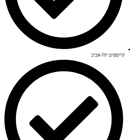
קרוספיט תל-אביב