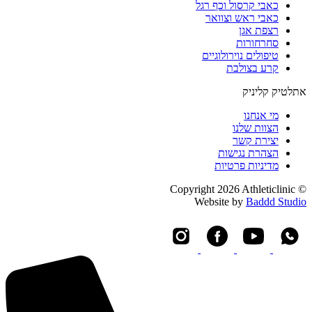
כאבי קרסול וכף רגל
כאבי ראש וצוואר
רצפת אגן
סחרחורות
טיפולים נוירולוגיים
קרע בצולבת
אתלטיק קליניק
מי אנחנו
הצוות שלנו
יצירת קשר
הצהרת נגישות
מדיניות פרטיות
© Copyright 2026 Athleticlinic
Website by
Baddd Studio