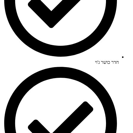
חדר כושר ג'וי