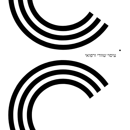
עיסוי שוודי ורפואי