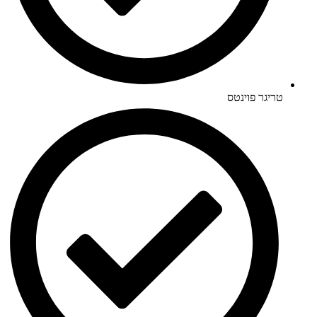
טריגר פוינטס