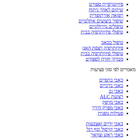
פיזיוטרפיית ספורט
שיקום לאחר ניתוח
רפואה אורתופדית
שיפור ביצועים אתלטיים
טיפולים נוירולוגיים
טיפולי פיזיותרפיה בבית
טיפול בכאב
פיזיותרפיה רצפת האגן
טיפולי פיזיותרפיה בבית
מבדקי חזרה לספורט
מאמרים לפי סוגי פציעות
כאבי כתפיים
כאבי ברכיים
כאבי גב
רצועת ALC
כאבי מרפק
כאבי מפרק הירך
פעילות גופנית
כאבי ידיים ואצבעות
כאבי קרסול וכף רגל
כאבי ראש וצוואר