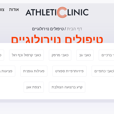
אודות
צוו
דף הבית
/
טיפולים נוירולוגיים
טיפולים נוירולוגיים
 ברכיים
כאבי גב
כאבי מרפק
כאבי קרסול וכף רגל
כ
כאבי כתפיים
פיזיותרפיית ספורט
פעילות גופנית
פציעות 
קרע ברצועה הצולבת
רצפת אגן