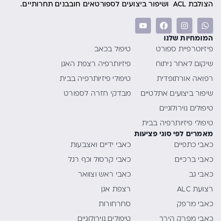
הצולבת ACL ושיפור ביצועים לספורטאים חובבנים תחרותיים.
המומחיות שלנו
פיזיוטרפיית ספורט
טיפול בכאב
שיקום לאחר ניתוח
פיזיותרפיה רצפת האגן
רפואה אורתופדית
טיפולי פיזיותרפיה בבית
שיפור ביצועים אתלטיים
מבדקי חזרה לספורט
טיפולים נוירולוגיים
טיפולי פיזיותרפיה בבית
מאמרים לפי סוגי פציעות
כאבי כתפיים
כאבי ידיים ואצבעות
כאבי ברכיים
כאבי קרסול וכף רגל
כאבי גב
כאבי ראש וצוואר
רצועת ALC
רצפת אגן
כאבי מרפק
סחרחורות
כאבי מפרק הירך
טיפולים נוירולוגיים