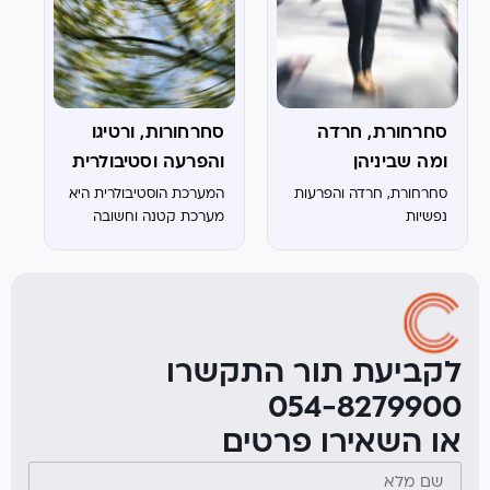
סחרחורת, חרדה
סחרחורות, ורטיגו
ומה שביניהן
והפרעה וסטיבולרית
סחרחורת, חרדה והפרעות
המערכת הוסטיבולרית היא
נפשיות
מערכת קטנה וחשובה
בגוף האדם אשר ממוקמת
בתוך האוזן, והיא משמשת
תפקיד חשוב בשמירה על
היציבות ושיווי
המשקל.כחלק מתפקידיה
משמשת המערכת כחיישן
לקביעת תור התקשרו
אשר יודע לדווח למוח,
054-8279900
על...
או השאירו פרטים